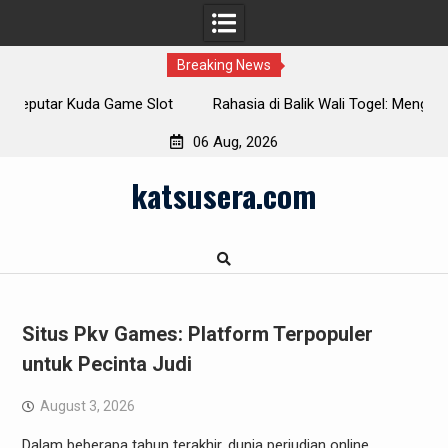
Breaking News
Rahasia di Balik Wali Togel: Mengungkap Strategi Menang
C
06 Aug, 2026
Skip
katsusera.com
to
content
Situs Pkv Games: Platform Terpopuler
untuk Pecinta Judi
August 3, 2026
Dalam beberapa tahun terakhir, dunia perjudian online