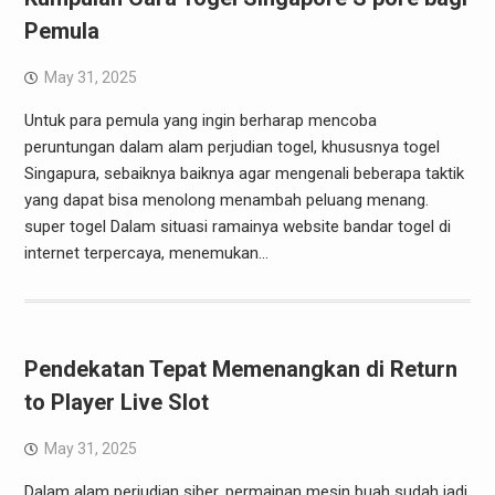
Pemula
May 31, 2025
Untuk para pemula yang ingin berharap mencoba
peruntungan dalam alam perjudian togel, khususnya togel
Singapura, sebaiknya baiknya agar mengenali beberapa taktik
yang dapat bisa menolong menambah peluang menang.
super togel Dalam situasi ramainya website bandar togel di
internet terpercaya, menemukan…
Pendekatan Tepat Memenangkan di Return
to Player Live Slot
May 31, 2025
Dalam alam perjudian siber, permainan mesin buah sudah jadi