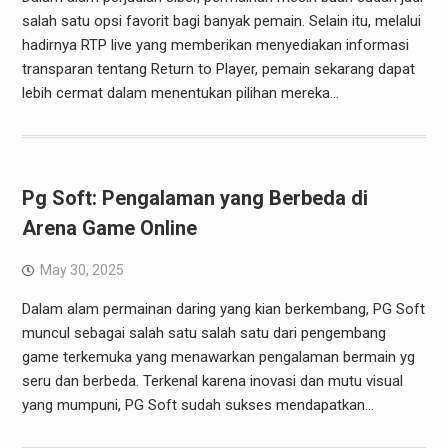
salah satu opsi favorit bagi banyak pemain. Selain itu, melalui
hadirnya RTP live yang memberikan menyediakan informasi
transparan tentang Return to Player, pemain sekarang dapat
lebih cermat dalam menentukan pilihan mereka…
Pg Soft: Pengalaman yang Berbeda di
Arena Game Online
May 30, 2025
Dalam alam permainan daring yang kian berkembang, PG Soft
muncul sebagai salah satu salah satu dari pengembang
game terkemuka yang menawarkan pengalaman bermain yg
seru dan berbeda. Terkenal karena inovasi dan mutu visual
yang mumpuni, PG Soft sudah sukses mendapatkan…