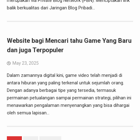
merupakan via Private Blog Network (PBN). Menciptakan link
balik berkualitas dari Jaringan Blog Pribadi…
Website bagi Mencari tahu Game Yang Baru
dan juga Terpopuler
May 23, 2025
Dalam zamannya digital kini, game video telah menjadi di
antara hiburan yang paling terkenal untuk sejumlah orang.
Dengan adanya berbagai tipe yang tersedia, termasuk
permainan petualangan sampai permainan strategi, pilihan ini
menawarkan pengalaman menyenangkan yang bisa dihargai
oleh semua lapisan…