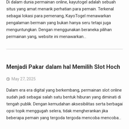
Di dalam dunia permainan online, kayutogel adalah sebuah
situs yang amat menarik perhatian para pemain. Terkenal
sebagai lokasi para pemenang, KayoTogel menawarkan
pengalaman bermain yang bukan hanya seru tetapi juga
menguntungkan. Dengan menggunakan beraneka pilihan
permainan yang, website ini menawarkan…
Menjadi Pakar dalam hal Memilih Slot Hoch
May 27, 2025
Dalam era era digital yang berkembang, permainan slot online
sudah jadi sebagai salah satu bentuk hiburan yang diminati di
tengah publik. Dengan kemudahan aksesibilitas serta berbagai
opsi topik menggugah selera, tidak mengherankan jika
beberapa pemain yang tergoda tergoda mencoba mencoba…