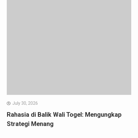
July 30, 2026
Rahasia di Balik Wali Togel: Mengungkap
Strategi Menang