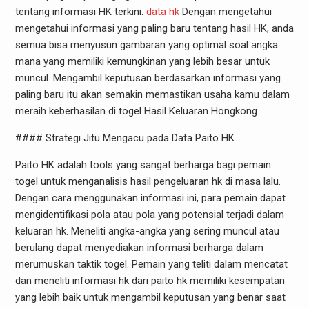
tentang informasi HK terkini.
data hk
Dengan mengetahui
mengetahui informasi yang paling baru tentang hasil HK, anda
semua bisa menyusun gambaran yang optimal soal angka
mana yang memiliki kemungkinan yang lebih besar untuk
muncul. Mengambil keputusan berdasarkan informasi yang
paling baru itu akan semakin memastikan usaha kamu dalam
meraih keberhasilan di togel Hasil Keluaran Hongkong.
#### Strategi Jitu Mengacu pada Data Paito HK
Paito HK adalah tools yang sangat berharga bagi pemain
togel untuk menganalisis hasil pengeluaran hk di masa lalu.
Dengan cara menggunakan informasi ini, para pemain dapat
mengidentifikasi pola atau pola yang potensial terjadi dalam
keluaran hk. Meneliti angka-angka yang sering muncul atau
berulang dapat menyediakan informasi berharga dalam
merumuskan taktik togel. Pemain yang teliti dalam mencatat
dan meneliti informasi hk dari paito hk memiliki kesempatan
yang lebih baik untuk mengambil keputusan yang benar saat