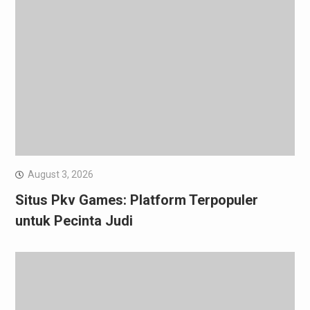
August 3, 2026
Situs Pkv Games: Platform Terpopuler
untuk Pecinta Judi