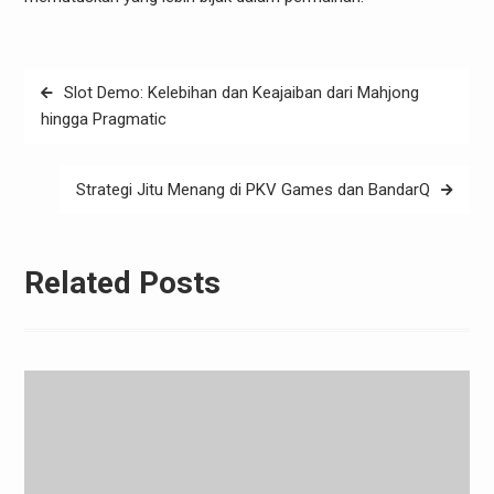
Post
Slot Demo: Kelebihan dan Keajaiban dari Mahjong
navigation
hingga Pragmatic
Strategi Jitu Menang di PKV Games dan BandarQ
Related Posts