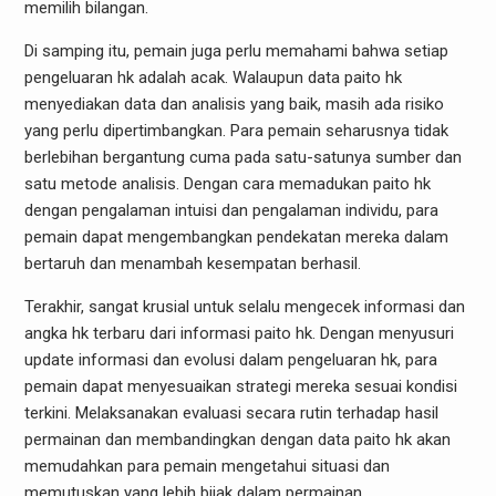
memilih bilangan.
Di samping itu, pemain juga perlu memahami bahwa setiap
pengeluaran hk adalah acak. Walaupun data paito hk
menyediakan data dan analisis yang baik, masih ada risiko
yang perlu dipertimbangkan. Para pemain seharusnya tidak
berlebihan bergantung cuma pada satu-satunya sumber dan
satu metode analisis. Dengan cara memadukan paito hk
dengan pengalaman intuisi dan pengalaman individu, para
pemain dapat mengembangkan pendekatan mereka dalam
bertaruh dan menambah kesempatan berhasil.
Terakhir, sangat krusial untuk selalu mengecek informasi dan
angka hk terbaru dari informasi paito hk. Dengan menyusuri
update informasi dan evolusi dalam pengeluaran hk, para
pemain dapat menyesuaikan strategi mereka sesuai kondisi
terkini. Melaksanakan evaluasi secara rutin terhadap hasil
permainan dan membandingkan dengan data paito hk akan
memudahkan para pemain mengetahui situasi dan
memutuskan yang lebih bijak dalam permainan.