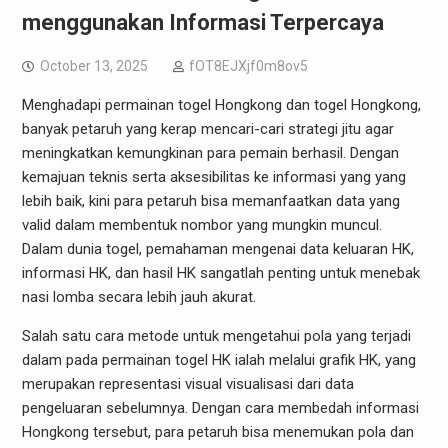
menggunakan Informasi Terpercaya
October 13, 2025
fOT8EJXjf0m8ov5
Menghadapi permainan togel Hongkong dan togel Hongkong,
banyak petaruh yang kerap mencari-cari strategi jitu agar
meningkatkan kemungkinan para pemain berhasil. Dengan
kemajuan teknis serta aksesibilitas ke informasi yang yang
lebih baik, kini para petaruh bisa memanfaatkan data yang
valid dalam membentuk nombor yang mungkin muncul.
Dalam dunia togel, pemahaman mengenai data keluaran HK,
informasi HK, dan hasil HK sangatlah penting untuk menebak
nasi lomba secara lebih jauh akurat.
Salah satu cara metode untuk mengetahui pola yang terjadi
dalam pada permainan togel HK ialah melalui grafik HK, yang
merupakan representasi visual visualisasi dari data
pengeluaran sebelumnya. Dengan cara membedah informasi
Hongkong tersebut, para petaruh bisa menemukan pola dan