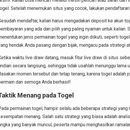
resmi. Kalian bisa mencari melalui mesin pencari atau saran da
togel. Setelah menemukan situs yang cocok, lakukan pendaftaran
Sesudah mendaftar, kalian harus mengadakan deposit ke akun tog
pembayaran yang ada dan pilih yang paling nyaman untuk kalian. S
menentukan jenis permainan togel yang ingin diikuti, seperti toge
yang hendak Anda pasang dengan bijak, mengacu pada strategi ata
Ketika waktu live draw datang, masuk fitur live draw di situs seb
undian secara langsung, sehingga tidak usahlah menunggu lama u
Rasakan momen tersebut dan tetap tenang, karena togel adalah
bermain dan semoga Anda berhasil!
Taktik Menang pada Togel
Pada permainan togel, hampir selalu ada beberapa strategi ya
kesempatan menang. Salah satu strategi yang biasa adalah analisi
angka yang banyak muncul, peserta mampu menghasilkan ramalan y