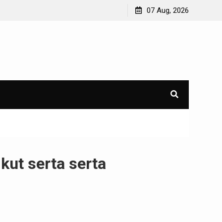
Situs Pkv Games: Platform Terpopuler untuk Pecinta
07 Aug, 2026
Judi
kut serta serta