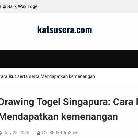
ap Strategi
Ciptakan Kemenangan Besar dengan Slot Pulsa
Indosat
katsusera.com
Cara Ikut serta serta Mendapatkan kemenangan
Drawing Togel Singapura: Cara I
Mendapatkan kemenangan
July 25, 2025
fOT8EJXjf0m8ov5