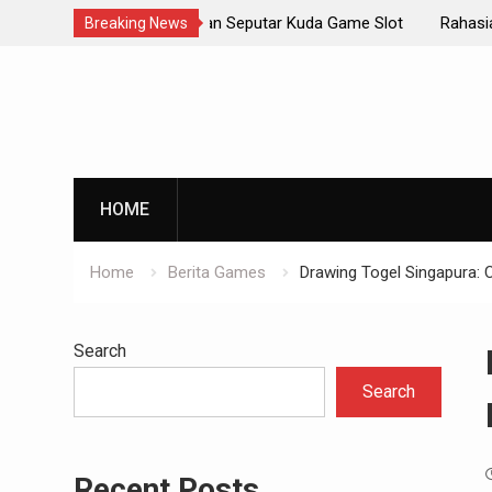
n Seputar Kuda Game Slot
Rahasia di Balik Wali Togel: Mengungk
Breaking News
Menang
Skip
to
content
HOME
Home
Berita Games
Drawing Togel Singapura: 
Search
Search
Recent Posts