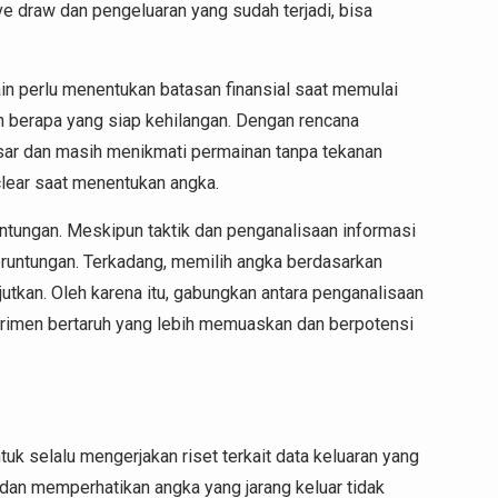
e draw dan pengeluaran yang sudah terjadi, bisa
ain perlu menentukan batasan finansial saat memulai
n berapa yang siap kehilangan. Dengan rencana
esar dan masih menikmati permainan tanpa tekanan
clear saat menentukan angka.
runtungan. Meskipun taktik dan penganalisaan informasi
runtungan. Terkadang, memilih angka berdasarkan
utkan. Oleh karena itu, gabungkan antara penganalisaan
rimen bertaruh yang lebih memuaskan dan berpotensi
k selalu mengerjakan riset terkait data keluaran yang
 dan memperhatikan angka yang jarang keluar tidak