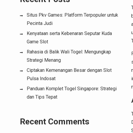
Situs Pkv Games: Platform Terpopuler untuk
Pecinta Judi
Kenyataan serta Kebenaran Seputar Kuda
Game Slot
Rahasia di Balik Wali Togel: Mengungkap
Strategi Menang
Ciptakan Kemenangan Besar dengan Slot
Pulsa Indosat
Panduan Komplet Togel Singapore: Strategi
dan Tips Tepat
Recent Comments