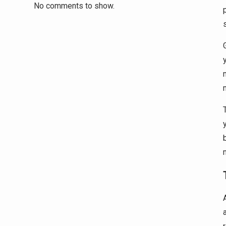
No comments to show.