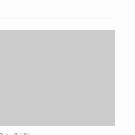
July 30, 2026