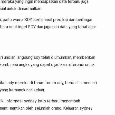
k mereka yang ingin mendapatkan data terbaru juga
ial untuk dimanfaatkan.
 paito warna SDY, serta hasil prediksi dari berbagai
aru soal togel SDY dan juga cari data yang tepat agar
 dari undian langsung sdy telah diumumkan, memberikan
kombinasi angka yang dapat dijadikan referensi untuk
iksi sdy mereka di forum forum sdy, berusaha mencari
 yang kemungkinan keluar.
arik. Informasi sydney lotto terbaru menambah
anti-nantikan oleh sejumlah orang. Keluaran sydney