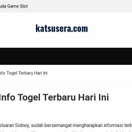
i Togel: Mengungkap Strategi
Ciptakan Kemenangan Besar de
Indosat
katsusera.com
fo Togel Terbaru Hari Ini
nfo Togel Terbaru Hari Ini
 keluaran Sidney, sudah bersemangat mengharapkan informasi terb