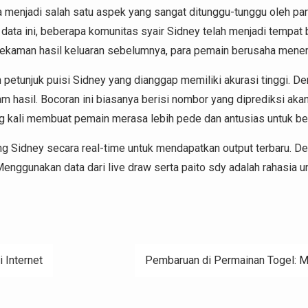
ka menjadi salah satu aspek yang sangat ditunggu-tunggu oleh pa
i data ini, beberapa komunitas syair Sidney telah menjadi temp
rekaman hasil keluaran sebelumnya, para pemain berusaha menen
 petunjuk puisi Sidney yang dianggap memiliki akurasi tinggi. D
m hasil. Bocoran ini biasanya berisi nombor yang diprediksi aka
ring kali membuat pemain merasa lebih pede dan antusias untuk be
ung Sidney secara real-time untuk mendapatkan output terbaru. D
 Menggunakan data dari live draw serta paito sdy adalah rahasi
 Internet
Pembaruan di Permainan Togel: M