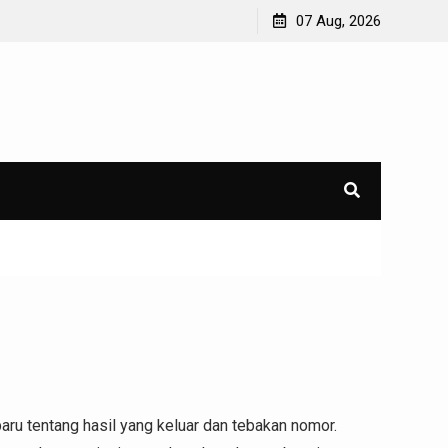
ngan Slot Pulsa
Situs Pkv Games: Platform Terpopuler un
07 Aug, 2026
Judi
aru tentang hasil yang keluar dan tebakan nomor.