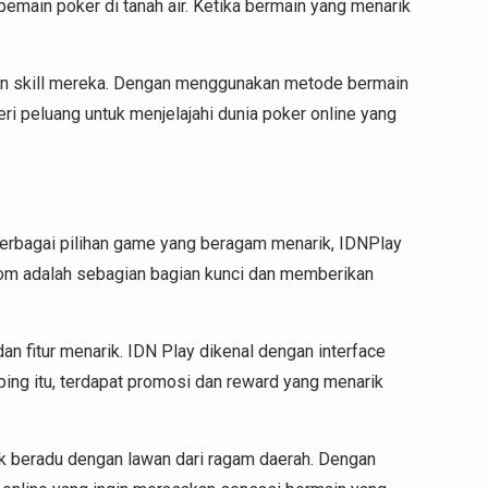
main poker di tanah air. Ketika bermain yang menarik
kan skill mereka. Dengan menggunakan metode bermain
i peluang untuk menjelajahi dunia poker online yang
 berbagai pilihan game yang beragam menarik, IDNPlay
om adalah sebagian bagian kunci dan memberikan
n fitur menarik. IDN Play dikenal dengan interface
ing itu, terdapat promosi dan reward yang menarik
 beradu dengan lawan dari ragam daerah. Dengan