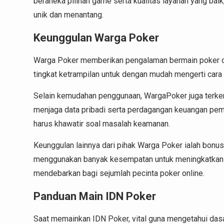
beraneka pilihan game serta kualitas layanan yang bai
unik dan menantang.
Keunggulan Warga Poker
Warga Poker memberikan pengalaman bermain poker onl
tingkat ketrampilan untuk dengan mudah mengerti cara
Selain kemudahan penggunaan, WargaPoker juga terken
menjaga data pribadi serta perdagangan keuangan pema
harus khawatir soal masalah keamanan.
Keunggulan lainnya dari pihak Warga Poker ialah bonu
menggunakan banyak kesempatan untuk meningkatkan sal
mendebarkan bagi sejumlah pecinta poker online.
Panduan Main IDN Poker
Saat memainkan IDN Poker, vital guna mengetahui dasa