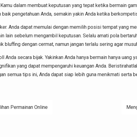
 Kamu dalam membuat keputusan yang tepat ketika bermain game. 
kin baik pengetahuan Anda, semakin yakin Anda ketika berkompetis
ker. Anda dapat memulai dengan memilih posisi tempat yang men
in lain sebelum mengambil keputusan. Selalu amati pola bertaru
 bluffing dengan cermat, namun jangan terlalu sering agar musuh
oll Anda secara bijak. Yakinkan Anda hanya bermain hanya uang yan
gnifikan yang dapat mempengaruhi keuangan Anda. Beristirahatl
gan semua tips ini, Anda dapat siap lebih guna menikmati serta b
ilihan Permainan Online
Meng