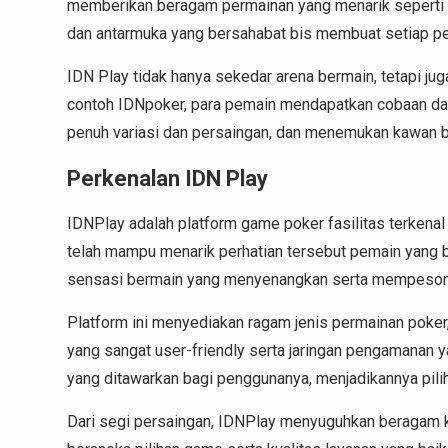
memberikan beragam permainan yang menarik seperti wa
dan antarmuka yang bersahabat bis membuat setiap p
IDN Play tidak hanya sekedar arena bermain, tetapi
contoh IDNpoker, para pemain mendapatkan cobaan dan 
penuh variasi dan persaingan, dan menemukan kawan bar
Perkenalan IDN Play
IDNPlay adalah platform game poker fasilitas terkenal
telah mampu menarik perhatian tersebut pemain yang 
sensasi bermain yang menyenangkan serta mempeson
Platform ini menyediakan ragam jenis permainan poker
yang sangat user-friendly serta jaringan pengamanan 
yang ditawarkan bagi penggunanya, menjadikannya pili
Dari segi persaingan, IDNPlay menyuguhkan beragam 