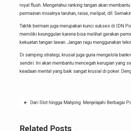
royal flush. Mengetahui ranking tangan akan membantu
permainan misalnya taruhan, raise, melipat, dll. Sema
Taktik bermain juga merupakan kunci sukses di IDN Po
memiliki keunggulan karena bisa melihat gerakan pema
kekuatan tangan lawan. Jangan ragu menggunakan teknik
Di samping strategi, krusial juga guna mengelola bankr
sendiri. Ini akan membantu mencegah kerugian yang si
keadaan mental yang baik sangat krusial di poker. Den
Post
Dari Slot hingga Mahjong: Menjelajahi Berbagai P
navigation
Related Posts