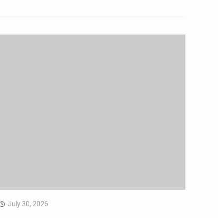
July 30, 2026