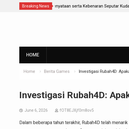
n Seputar Kuda Game Slot
Rahasia di Balik Wali Togel: Mengungk
Breaking News
Menang
Skip
to
content
HOME
Home
Berita Games
Investigasi Rubah4D: Apak
Investigasi Rubah4D: Apa
June 6, 2026
fOT8EJXjf0m8ov5
Dalam beberapa tahun terakhir, Rubah4D telah menarik p