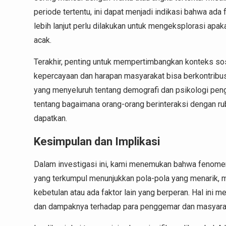
periode tertentu, ini dapat menjadi indikasi bahwa ada
lebih lanjut perlu dilakukan untuk mengeksplorasi apa
acak.
Terakhir, penting untuk mempertimbangkan konteks sos
kepercayaan dan harapan masyarakat bisa berkontribusi
yang menyeluruh tentang demografi dan psikologi pen
tentang bagaimana orang-orang berinteraksi dengan r
dapatkan.
Kesimpulan dan Implikasi
Dalam investigasi ini, kami menemukan bahwa fenomena
yang terkumpul menunjukkan pola-pola yang menarik,
kebetulan atau ada faktor lain yang berperan. Hal ini m
dan dampaknya terhadap para penggemar dan masyar