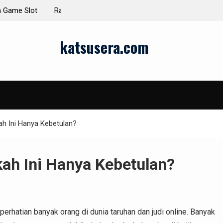
ap Strategi
Ciptakan Kemenangan Besar dengan Slot Pulsa
Indosat
katsusera.com
ah Ini Hanya Kebetulan?
kah Ini Hanya Kebetulan?
erhatian banyak orang di dunia taruhan dan judi online. Banyak