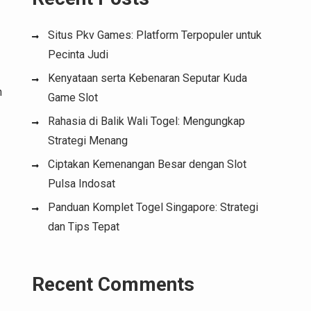
Situs Pkv Games: Platform Terpopuler untuk
Pecinta Judi
Kenyataan serta Kebenaran Seputar Kuda
n
Game Slot
Rahasia di Balik Wali Togel: Mengungkap
Strategi Menang
Ciptakan Kemenangan Besar dengan Slot
Pulsa Indosat
Panduan Komplet Togel Singapore: Strategi
dan Tips Tepat
Recent Comments