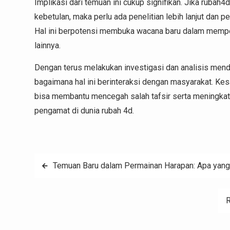
Implikasi dari temuan ini cukup signifikan. Jika ruba
kebetulan, maka perlu ada penelitian lebih lanjut dan per
Hal ini berpotensi membuka wacana baru dalam mempel
lainnya.
Dengan terus melakukan investigasi dan analisis mend
bagaimana hal ini berinteraksi dengan masyarakat. Ke
bisa membantu mencegah salah tafsir serta meningkat
pengamat di dunia rubah 4d.
Post
Temuan Baru dalam Permainan Harapan: Apa yang
navigation
R