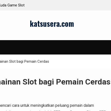
ngungkap Strategi
Ciptakan Kemenangan Besar dengan Slot
Indosat
katsusera.com
ainan Slot bagi Pemain Cerdas
ainan Slot bagi Pemain Cerdas
encari cara untuk meningkatkan peluang pemain dalam