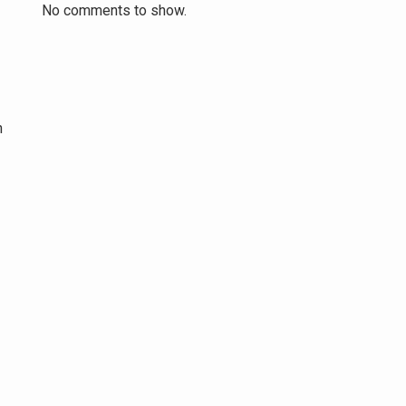
No comments to show.
h