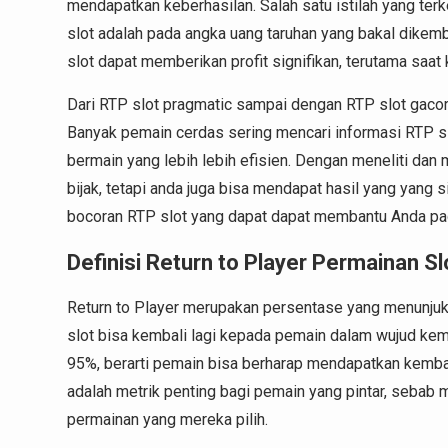
mendapatkan keberhasilan. Salah satu istilah yang terke
slot adalah pada angka uang taruhan yang bakal dikem
slot dapat memberikan profit signifikan, terutama saa
Dari RTP slot pragmatic sampai dengan RTP slot gacor,
Banyak pemain cerdas sering mencari informasi RTP slo
bermain yang lebih lebih efisien. Dengan meneliti dan 
bijak, tetapi anda juga bisa mendapat hasil yang yang s
bocoran RTP slot yang dapat dapat membantu Anda pad
Definisi Return to Player Permainan Sl
Return to Player merupakan persentase yang menunju
slot bisa kembali lagi kepada pemain dalam wujud kem
95%, berarti pemain bisa berharap mendapatkan kembali
adalah metrik penting bagi pemain yang pintar, seba
permainan yang mereka pilih.