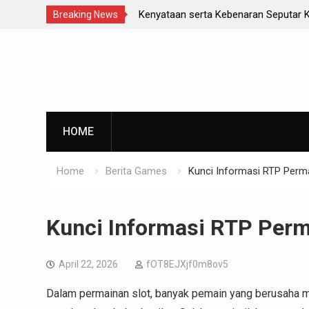
enaran Seputar Kuda Game Slot
Rahasia di Balik Wali Togel: Me
Breaking News
Menang
Skip
to
content
HOME
Home
Berita Games
Kunci Informasi RTP Perm
Kunci Informasi RTP Perm
April 22, 2026
fOT8EJXjf0m8ov5
Dalam permainan slot, banyak pemain yang berusaha m