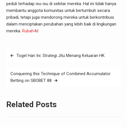
peduli terhadap isu-isu di sekitar mereka. Hal ini tidak hanya
membantu anggota komunitas untuk bertumbuh secara
pribadi, tetapi juga mendorong mereka untuk berkontribusi
dalam menciptakan perubahan yang lebih baik di lingkungan
mereka.
Rubah4d
Post
Togel Hari Ini: Strategi Jitu Menang Keluaran HK
navigation
Conquering this Technique of Combined Accumulator
Betting on SBOBET 88
Related Posts