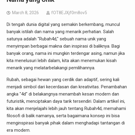
March 8, 2026
fOT8EJXjf0m8ov5
Di tengah dunia digital yang semakin berkembang, muncul
banyak istilah dan nama yang menarik perhatian. Salah
satunya adalah "Rubah4d," sebuah nama unik yang
menyimpan berbagai makna dan inspirasi di baliknya. Bagi
banyak orang, nama ini mungkin terdengar asing, namun jika
kita menelusuri lebih dalam, kita akan menemukan kisah
menarik yang melatarbelakangi pemilihannya.
Rubah, sebagai hewan yang cerdik dan adaptif, sering kali
menjadi simbol dari kecerdasan dan kreativitas. Penambahan
angka "4d" di belakangnya menambah kesan modern dan
futuristik, menciptakan daya tarik tersendiri. Dalam artikel ini,
kita akan menjelajahi lebih jauh tentang Rubah4d, memahami
filosofi di balik namanya, serta bagaimana konsep ini bisa
menginspirasi banyak pihak dalam menghadapi tantangan di
era modern.