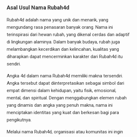
Asal Usul Nama Rubah4d
Rubah4d adalah nama yang unik dan menarik, yang
mengundang rasa penasaran banyak orang. Nama ini
terinspirasi dari hewan rubah, yang dikenal cerdas dan adaptif
di lingkungan alaminya. Dalam banyak budaya, rubah juga
melambangkan kecerdikan dan kelincahan, kualitas yang
diharapkan dapat mencerminkan karakter dari Rubah4d itu
sendiri.
Angka 4d dalam nama Rubah4d memiliki makna tersendiri.
Angka tersebut dapat diinterpretasikan sebagai simbol dari
empat dimensi dalam kehidupan, yaitu fisik, emosional,
mental, dan spiritual. Dengan menggabungkan elemen rubah
yang dinamis dan angka yang penuh makna, nama ini
menciptakan identitas yang kuat dan berkesan bagi para
pengikutnya.
Melalui nama Rubah4d, organisasi atau komunitas ini ingin