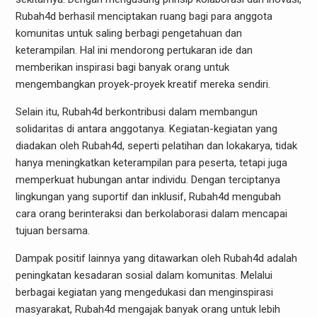
Rubah4d berhasil menciptakan ruang bagi para anggota
komunitas untuk saling berbagi pengetahuan dan
keterampilan. Hal ini mendorong pertukaran ide dan
memberikan inspirasi bagi banyak orang untuk
mengembangkan proyek-proyek kreatif mereka sendiri.
Selain itu, Rubah4d berkontribusi dalam membangun
solidaritas di antara anggotanya. Kegiatan-kegiatan yang
diadakan oleh Rubah4d, seperti pelatihan dan lokakarya, tidak
hanya meningkatkan keterampilan para peserta, tetapi juga
memperkuat hubungan antar individu. Dengan terciptanya
lingkungan yang suportif dan inklusif, Rubah4d mengubah
cara orang berinteraksi dan berkolaborasi dalam mencapai
tujuan bersama.
Dampak positif lainnya yang ditawarkan oleh Rubah4d adalah
peningkatan kesadaran sosial dalam komunitas. Melalui
berbagai kegiatan yang mengedukasi dan menginspirasi
masyarakat, Rubah4d mengajak banyak orang untuk lebih