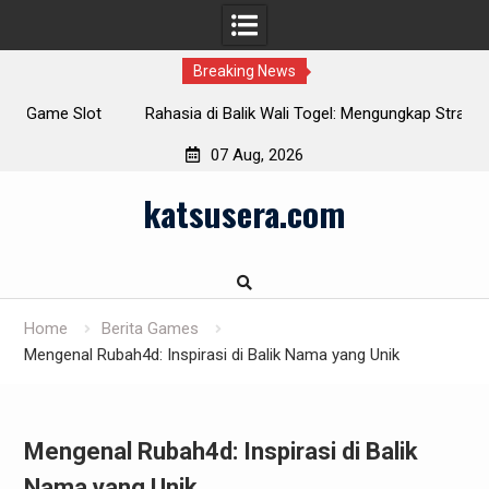
Breaking News
Rahasia di Balik Wali Togel: Mengungkap Strategi Menang
C
07 Aug, 2026
Skip
katsusera.com
to
content
Home
Berita Games
Mengenal Rubah4d: Inspirasi di Balik Nama yang Unik
Mengenal Rubah4d: Inspirasi di Balik
Nama yang Unik