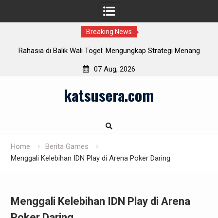
Breaking News
Rahasia di Balik Wali Togel: Mengungkap Strategi Menang
C
07 Aug, 2026
Skip
katsusera.com
to
content
Home
Berita Games
Menggali Kelebihan IDN Play di Arena Poker Daring
Menggali Kelebihan IDN Play di Arena
Poker Daring