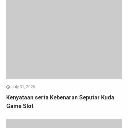
July 31, 2026
Kenyataan serta Kebenaran Seputar Kuda
Game Slot