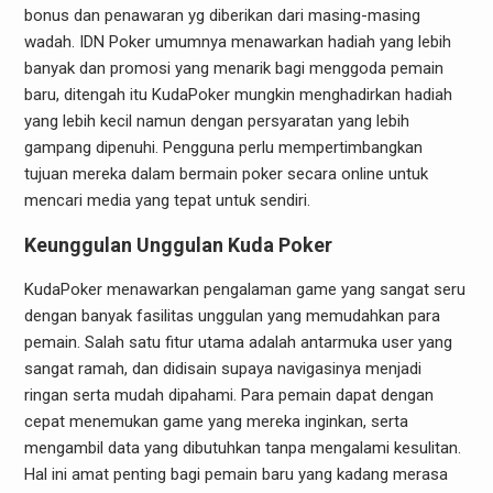
bonus dan penawaran yg diberikan dari masing-masing
wadah. IDN Poker umumnya menawarkan hadiah yang lebih
banyak dan promosi yang menarik bagi menggoda pemain
baru, ditengah itu KudaPoker mungkin menghadirkan hadiah
yang lebih kecil namun dengan persyaratan yang lebih
gampang dipenuhi. Pengguna perlu mempertimbangkan
tujuan mereka dalam bermain poker secara online untuk
mencari media yang tepat untuk sendiri.
Keunggulan Unggulan Kuda Poker
KudaPoker menawarkan pengalaman game yang sangat seru
dengan banyak fasilitas unggulan yang memudahkan para
pemain. Salah satu fitur utama adalah antarmuka user yang
sangat ramah, dan didisain supaya navigasinya menjadi
ringan serta mudah dipahami. Para pemain dapat dengan
cepat menemukan game yang mereka inginkan, serta
mengambil data yang dibutuhkan tanpa mengalami kesulitan.
Hal ini amat penting bagi pemain baru yang kadang merasa