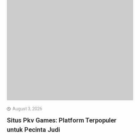
August 3, 2026
Situs Pkv Games: Platform Terpopuler
untuk Pecinta Judi