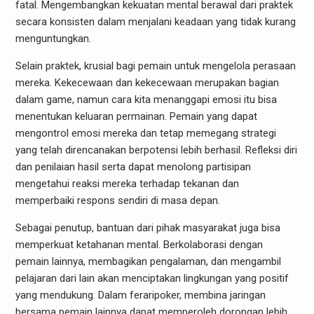
fatal. Mengembangkan kekuatan mental berawal dari praktek
secara konsisten dalam menjalani keadaan yang tidak kurang
menguntungkan.
Selain praktek, krusial bagi pemain untuk mengelola perasaan
mereka. Kekecewaan dan kekecewaan merupakan bagian
dalam game, namun cara kita menanggapi emosi itu bisa
menentukan keluaran permainan. Pemain yang dapat
mengontrol emosi mereka dan tetap memegang strategi
yang telah direncanakan berpotensi lebih berhasil. Refleksi diri
dan penilaian hasil serta dapat menolong partisipan
mengetahui reaksi mereka terhadap tekanan dan
memperbaiki respons sendiri di masa depan.
Sebagai penutup, bantuan dari pihak masyarakat juga bisa
memperkuat ketahanan mental. Berkolaborasi dengan
pemain lainnya, membagikan pengalaman, dan mengambil
pelajaran dari lain akan menciptakan lingkungan yang positif
yang mendukung. Dalam feraripoker, membina jaringan
bersama pemain lainnya dapat memperoleh dorongan lebih