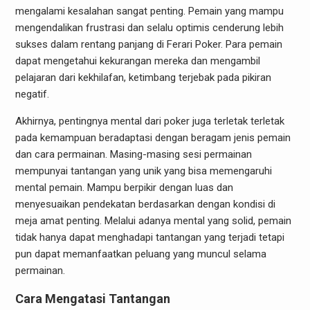
mengalami kesalahan sangat penting. Pemain yang mampu
mengendalikan frustrasi dan selalu optimis cenderung lebih
sukses dalam rentang panjang di Ferari Poker. Para pemain
dapat mengetahui kekurangan mereka dan mengambil
pelajaran dari kekhilafan, ketimbang terjebak pada pikiran
negatif.
Akhirnya, pentingnya mental dari poker juga terletak terletak
pada kemampuan beradaptasi dengan beragam jenis pemain
dan cara permainan. Masing-masing sesi permainan
mempunyai tantangan yang unik yang bisa memengaruhi
mental pemain. Mampu berpikir dengan luas dan
menyesuaikan pendekatan berdasarkan dengan kondisi di
meja amat penting. Melalui adanya mental yang solid, pemain
tidak hanya dapat menghadapi tantangan yang terjadi tetapi
pun dapat memanfaatkan peluang yang muncul selama
permainan.
Cara Mengatasi Tantangan