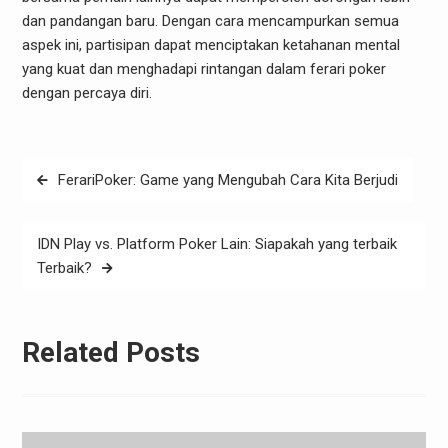
dan pandangan baru. Dengan cara mencampurkan semua
aspek ini, partisipan dapat menciptakan ketahanan mental
yang kuat dan menghadapi rintangan dalam ferari poker
dengan percaya diri.
Post
FerariPoker: Game yang Mengubah Cara Kita Berjudi
navigation
IDN Play vs. Platform Poker Lain: Siapakah yang terbaik
Terbaik?
Related Posts