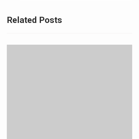
Related Posts