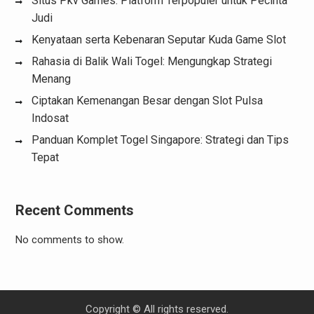
Situs Pkv Games: Platform Terpopuler untuk Pecinta
Judi
Kenyataan serta Kebenaran Seputar Kuda Game Slot
Rahasia di Balik Wali Togel: Mengungkap Strategi
Menang
Ciptakan Kemenangan Besar dengan Slot Pulsa
Indosat
Panduan Komplet Togel Singapore: Strategi dan Tips
Tepat
Recent Comments
No comments to show.
Copyright © All rights reserved.