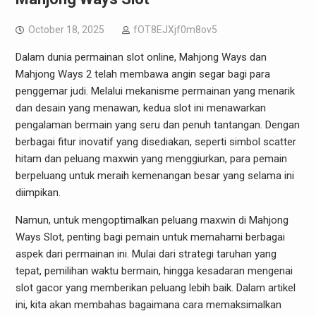
October 18, 2025
fOT8EJXjf0m8ov5
Dalam dunia permainan slot online, Mahjong Ways dan
Mahjong Ways 2 telah membawa angin segar bagi para
penggemar judi. Melalui mekanisme permainan yang menarik
dan desain yang menawan, kedua slot ini menawarkan
pengalaman bermain yang seru dan penuh tantangan. Dengan
berbagai fitur inovatif yang disediakan, seperti simbol scatter
hitam dan peluang maxwin yang menggiurkan, para pemain
berpeluang untuk meraih kemenangan besar yang selama ini
diimpikan.
Namun, untuk mengoptimalkan peluang maxwin di Mahjong
Ways Slot, penting bagi pemain untuk memahami berbagai
aspek dari permainan ini. Mulai dari strategi taruhan yang
tepat, pemilihan waktu bermain, hingga kesadaran mengenai
slot gacor yang memberikan peluang lebih baik. Dalam artikel
ini, kita akan membahas bagaimana cara memaksimalkan