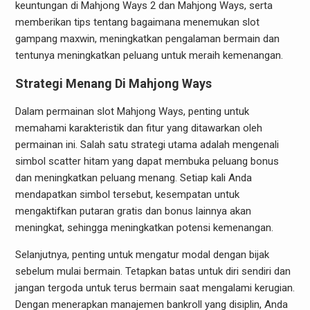
keuntungan di Mahjong Ways 2 dan Mahjong Ways, serta
memberikan tips tentang bagaimana menemukan slot
gampang maxwin, meningkatkan pengalaman bermain dan
tentunya meningkatkan peluang untuk meraih kemenangan.
Strategi Menang Di Mahjong Ways
Dalam permainan slot Mahjong Ways, penting untuk
memahami karakteristik dan fitur yang ditawarkan oleh
permainan ini. Salah satu strategi utama adalah mengenali
simbol scatter hitam yang dapat membuka peluang bonus
dan meningkatkan peluang menang. Setiap kali Anda
mendapatkan simbol tersebut, kesempatan untuk
mengaktifkan putaran gratis dan bonus lainnya akan
meningkat, sehingga meningkatkan potensi kemenangan.
Selanjutnya, penting untuk mengatur modal dengan bijak
sebelum mulai bermain. Tetapkan batas untuk diri sendiri dan
jangan tergoda untuk terus bermain saat mengalami kerugian.
Dengan menerapkan manajemen bankroll yang disiplin, Anda