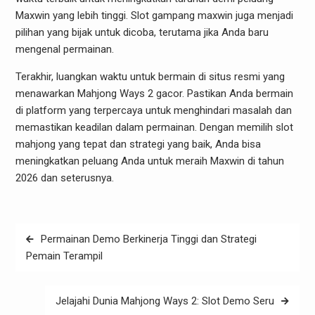
Maxwin yang lebih tinggi. Slot gampang maxwin juga menjadi
pilihan yang bijak untuk dicoba, terutama jika Anda baru
mengenal permainan.
Terakhir, luangkan waktu untuk bermain di situs resmi yang
menawarkan Mahjong Ways 2 gacor. Pastikan Anda bermain
di platform yang terpercaya untuk menghindari masalah dan
memastikan keadilan dalam permainan. Dengan memilih slot
mahjong yang tepat dan strategi yang baik, Anda bisa
meningkatkan peluang Anda untuk meraih Maxwin di tahun
2026 dan seterusnya.
Post
Permainan Demo Berkinerja Tinggi dan Strategi
navigation
Pemain Terampil
Jelajahi Dunia Mahjong Ways 2: Slot Demo Seru