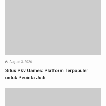
August 3, 2026
Situs Pkv Games: Platform Terpopuler
untuk Pecinta Judi