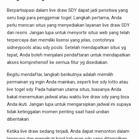
Berpartisipasi dalam live draw SDY dapat jadi peristiwa yang
seru bagi para penggemar togel. Langkah pertama, Anda
perlu mencari situs yang menyediakan layanan live draw SDY
dari resmi. Jangan lupa untuk menyortir situs web yang telah
terpercaya dan memiliki lisensi yang jelas, contohnya
sidneypools atau sdy pools. Setelah mendapatkan situs yg
tepat, Anda boleh menjalani pendaftaran untuk mendapatkan
akses komprehensif ke semua fitur yg disediakan.
Begitu mendaftar, langkah berikutnya adalah memilih
permainan yg ingin Anda mainkan, seperti live sdy lotto atau
live togel sdy. Pada halaman utama situs, biasanya Anda
bakal menemukan jadwal atau waktu live draw sdy yang bisa
Anda ikuti. Jangan lupa untuk mengarsipkan jadwal ini supaya
tidak ketinggalan momen penting saat hasil undian
diberitakan.
Ketika live draw sedang terjadi, Anda dapat menonton dalam
langsung dan mengikuti hasil keluaran sdy yang ditampilkan.