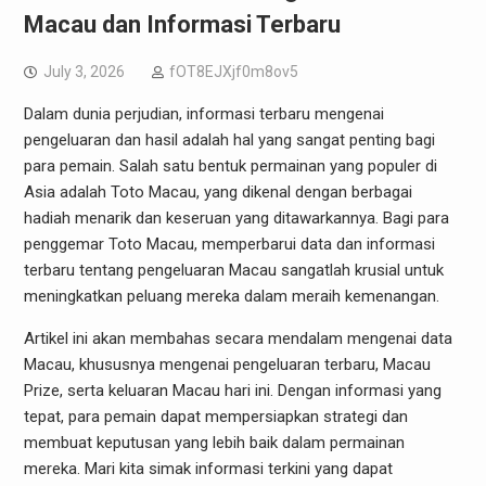
Macau dan Informasi Terbaru
July 3, 2026
fOT8EJXjf0m8ov5
Dalam dunia perjudian, informasi terbaru mengenai
pengeluaran dan hasil adalah hal yang sangat penting bagi
para pemain. Salah satu bentuk permainan yang populer di
Asia adalah Toto Macau, yang dikenal dengan berbagai
hadiah menarik dan keseruan yang ditawarkannya. Bagi para
penggemar Toto Macau, memperbarui data dan informasi
terbaru tentang pengeluaran Macau sangatlah krusial untuk
meningkatkan peluang mereka dalam meraih kemenangan.
Artikel ini akan membahas secara mendalam mengenai data
Macau, khususnya mengenai pengeluaran terbaru, Macau
Prize, serta keluaran Macau hari ini. Dengan informasi yang
tepat, para pemain dapat mempersiapkan strategi dan
membuat keputusan yang lebih baik dalam permainan
mereka. Mari kita simak informasi terkini yang dapat