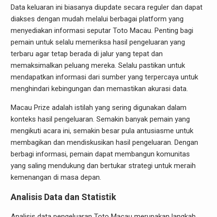
Data keluaran ini biasanya diupdate secara reguler dan dapat
diakses dengan mudah melalui berbagai platform yang
menyediakan informasi seputar Toto Macau. Penting bagi
pemain untuk selalu memeriksa hasil pengeluaran yang
terbaru agar tetap berada di jalur yang tepat dan
memaksimalkan peluang mereka. Selalu pastikan untuk
mendapatkan informasi dari sumber yang terpercaya untuk
menghindari kebingungan dan memastikan akurasi data.
Macau Prize adalah istilah yang sering digunakan dalam
konteks hasil pengeluaran. Semakin banyak pemain yang
mengikuti acara ini, semakin besar pula antusiasme untuk
membagikan dan mendiskusikan hasil pengeluaran. Dengan
berbagi informasi, pemain dapat membangun komunitas
yang saling mendukung dan bertukar strategi untuk meraih
kemenangan di masa depan.
Analisis Data dan Statistik
Analisis data pengeluaran Toto Macau merupakan langkah