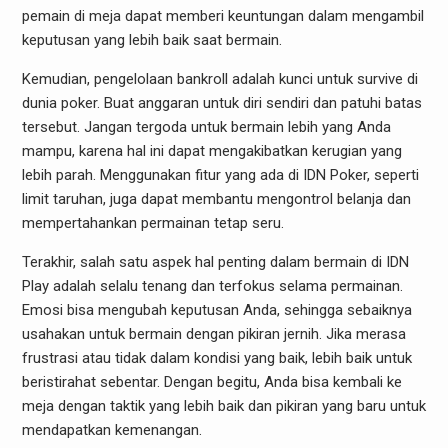
pemain di meja dapat memberi keuntungan dalam mengambil
keputusan yang lebih baik saat bermain.
Kemudian, pengelolaan bankroll adalah kunci untuk survive di
dunia poker. Buat anggaran untuk diri sendiri dan patuhi batas
tersebut. Jangan tergoda untuk bermain lebih yang Anda
mampu, karena hal ini dapat mengakibatkan kerugian yang
lebih parah. Menggunakan fitur yang ada di IDN Poker, seperti
limit taruhan, juga dapat membantu mengontrol belanja dan
mempertahankan permainan tetap seru.
Terakhir, salah satu aspek hal penting dalam bermain di IDN
Play adalah selalu tenang dan terfokus selama permainan.
Emosi bisa mengubah keputusan Anda, sehingga sebaiknya
usahakan untuk bermain dengan pikiran jernih. Jika merasa
frustrasi atau tidak dalam kondisi yang baik, lebih baik untuk
beristirahat sebentar. Dengan begitu, Anda bisa kembali ke
meja dengan taktik yang lebih baik dan pikiran yang baru untuk
mendapatkan kemenangan.