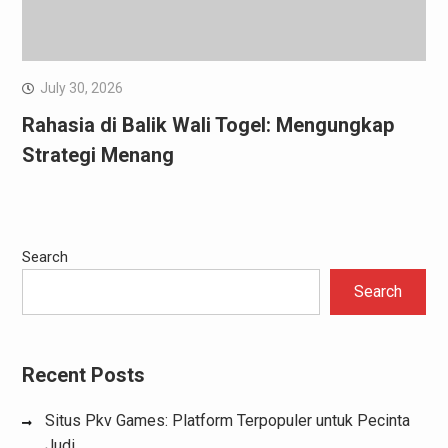
July 30, 2026
Rahasia di Balik Wali Togel: Mengungkap
Strategi Menang
Search
Search
Recent Posts
Situs Pkv Games: Platform Terpopuler untuk Pecinta
Judi