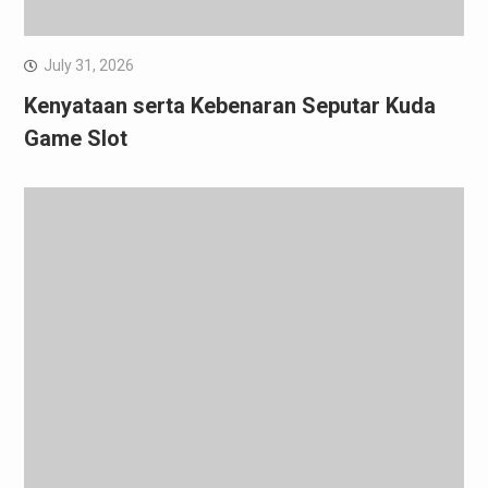
July 31, 2026
Kenyataan serta Kebenaran Seputar Kuda
Game Slot