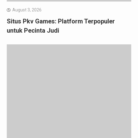
August 3, 2026
Situs Pkv Games: Platform Terpopuler
untuk Pecinta Judi