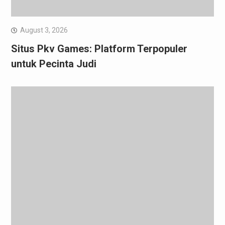
August 3, 2026
Situs Pkv Games: Platform Terpopuler
untuk Pecinta Judi