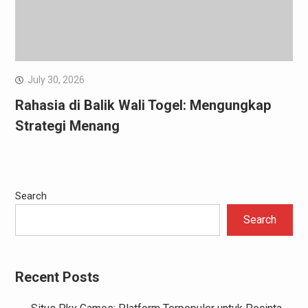
July 30, 2026
Rahasia di Balik Wali Togel: Mengungkap
Strategi Menang
Search
Search
Recent Posts