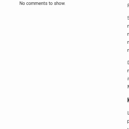
No comments to show.