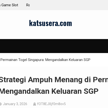
ap Strategi
Ciptakan Kemenangan Besar dengan Slot Pulsa
Indosat
katsusera.com
 Permainan Togel Singapura: Mengandalkan Keluaran SGP
Strategi Ampuh Menang di Perm
Mengandalkan Keluaran SGP
January 3, 2026
fOT8EJXjf0m8ov5