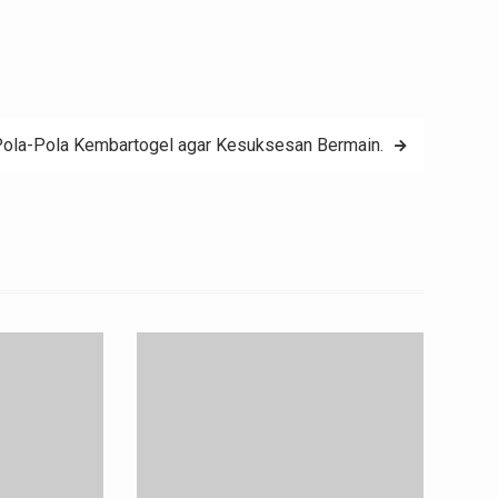
Pola-Pola Kembartogel agar Kesuksesan Bermain.