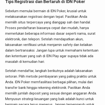
Tips Registrasi dan Bertaruh di IDN Poker
Sebelum memulai bermain di IDN Poker, krusial untuk
melaksanakan registrasi dengan tepat. Pastikan Anda
memilih situs terpercaya yang dianggap sah dan handal.
Proses pendaftaran biasanya cepat dan mudah, hanya
memerlukan beberapa informasi dasar seperti nama, surat
elektronik, dan telepon. Setelah mendapatkan akun,
laksanakan verifikasi untuk menjamin safety dan kelaikan
dalam bertransaksi. Jangan lupa untuk memahami ketentuan
dan ketentuan yang sah di IDN Play agar supaya tidak ada
masalah di kemudian hari.
Setelah mendaftar, langkah berikutnya adalah laksanakan
setoran. Pilih metode pembayaran yang paling praktis untuk
Anda. IDN Poker memfasilitasi berbagai pilihan, mulai dari
transfer bank hingga rekening elektronik. Pastikan Anda
memilih jumlah deposit yang sesuai dengan anggaran Anda.
Menyusun strategi keuangan yang baik adalah kunci untuk
bermain secara terus menerus. Jangan terpengaruh untuk