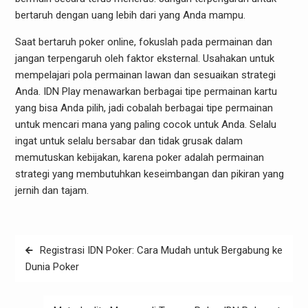
bertaruh dengan uang lebih dari yang Anda mampu.
Saat bertaruh poker online, fokuslah pada permainan dan
jangan terpengaruh oleh faktor eksternal. Usahakan untuk
mempelajari pola permainan lawan dan sesuaikan strategi
Anda. IDN Play menawarkan berbagai tipe permainan kartu
yang bisa Anda pilih, jadi cobalah berbagai tipe permainan
untuk mencari mana yang paling cocok untuk Anda. Selalu
ingat untuk selalu bersabar dan tidak grusak dalam
memutuskan kebijakan, karena poker adalah permainan
strategi yang membutuhkan keseimbangan dan pikiran yang
jernih dan tajam.
Post
Registrasi IDN Poker: Cara Mudah untuk Bergabung ke
navigation
Dunia Poker