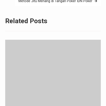
Metode Jitu Menang di Tangan Poker IDN Poker
Related Posts