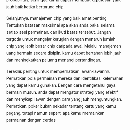
probabilitas, sehingga kamu dapat membuat keputusan yang
jauh baik ketika bertarung chip.
Selanjutnya, manajemen chip yang baik amat penting.
Tentukan batasan maksimal apa akan anda pakai selama
setiap sesi permainan, dan ikuti batas tersebut. Jangan
tergoda untuk mengejar kerugian dengan menaruh jumlah
chip yang lebih besar chip daripada awal. Melalui manajemen
uang bermain secara disiplin, kamu dapat bertahan lebih jauh
dan meningkatkan peluang menangi pertandingan.
Terakhir, penting untuk memperhatikan lawan-lawanmu.
Perhatikan pola permainan mereka dan identifikasi kelemahan
yang dapat kamu gunakan. Dengan cara mengetahui gaya
bermain musuh, anda dapat mengatur strategi yang efektif
dan menyikapi lawan dengan cara yang jauh menguntungkan.
Perhatikan, poker bukan sekadar tentang kartu yang kamu
pegang, tetapi namun seperti apa kamu memainkan
permainan dengan cerdas.