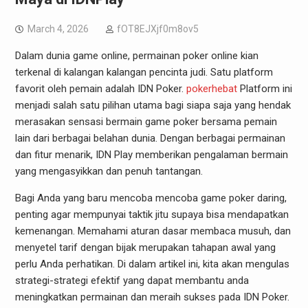
March 4, 2026
fOT8EJXjf0m8ov5
Dalam dunia game online, permainan poker online kian
terkenal di kalangan kalangan pencinta judi. Satu platform
favorit oleh pemain adalah IDN Poker.
pokerhebat
Platform ini
menjadi salah satu pilihan utama bagi siapa saja yang hendak
merasakan sensasi bermain game poker bersama pemain
lain dari berbagai belahan dunia. Dengan berbagai permainan
dan fitur menarik, IDN Play memberikan pengalaman bermain
yang mengasyikkan dan penuh tantangan.
Bagi Anda yang baru mencoba mencoba game poker daring,
penting agar mempunyai taktik jitu supaya bisa mendapatkan
kemenangan. Memahami aturan dasar membaca musuh, dan
menyetel tarif dengan bijak merupakan tahapan awal yang
perlu Anda perhatikan. Di dalam artikel ini, kita akan mengulas
strategi-strategi efektif yang dapat membantu anda
meningkatkan permainan dan meraih sukses pada IDN Poker.