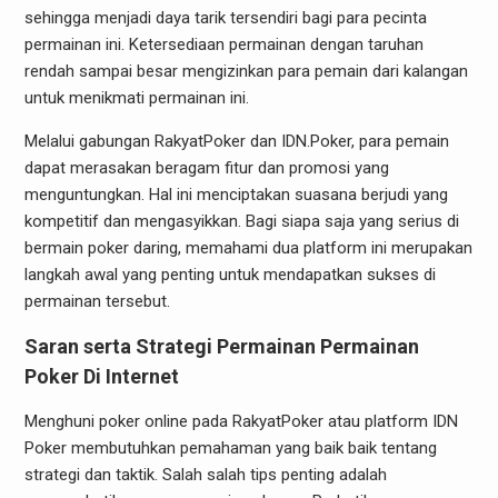
sehingga menjadi daya tarik tersendiri bagi para pecinta
permainan ini. Ketersediaan permainan dengan taruhan
rendah sampai besar mengizinkan para pemain dari kalangan
untuk menikmati permainan ini.
Melalui gabungan RakyatPoker dan IDN.Poker, para pemain
dapat merasakan beragam fitur dan promosi yang
menguntungkan. Hal ini menciptakan suasana berjudi yang
kompetitif dan mengasyikkan. Bagi siapa saja yang serius di
bermain poker daring, memahami dua platform ini merupakan
langkah awal yang penting untuk mendapatkan sukses di
permainan tersebut.
Saran serta Strategi Permainan Permainan
Poker Di Internet
Menghuni poker online pada RakyatPoker atau platform IDN
Poker membutuhkan pemahaman yang baik baik tentang
strategi dan taktik. Salah salah tips penting adalah