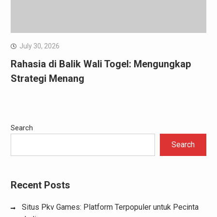
July 30, 2026
Rahasia di Balik Wali Togel: Mengungkap
Strategi Menang
Search
Search
Recent Posts
Situs Pkv Games: Platform Terpopuler untuk Pecinta