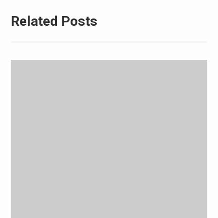
Related Posts