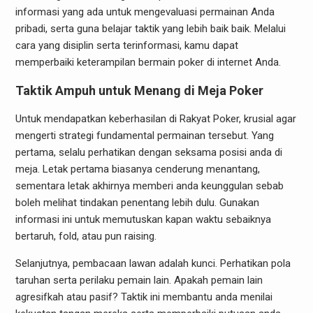
informasi yang ada untuk mengevaluasi permainan Anda
pribadi, serta guna belajar taktik yang lebih baik baik. Melalui
cara yang disiplin serta terinformasi, kamu dapat
memperbaiki keterampilan bermain poker di internet Anda.
Taktik Ampuh untuk Menang di Meja Poker
Untuk mendapatkan keberhasilan di Rakyat Poker, krusial agar
mengerti strategi fundamental permainan tersebut. Yang
pertama, selalu perhatikan dengan seksama posisi anda di
meja. Letak pertama biasanya cenderung menantang,
sementara letak akhirnya memberi anda keunggulan sebab
boleh melihat tindakan penentang lebih dulu. Gunakan
informasi ini untuk memutuskan kapan waktu sebaiknya
bertaruh, fold, atau pun raising.
Selanjutnya, pembacaan lawan adalah kunci. Perhatikan pola
taruhan serta perilaku pemain lain. Apakah pemain lain
agresifkah atau pasif? Taktik ini membantu anda menilai