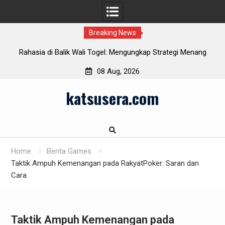
Breaking News
Rahasia di Balik Wali Togel: Mengungkap Strategi Menang
C
08 Aug, 2026
Skip
katsusera.com
to
content
Home
Berita Games
Taktik Ampuh Kemenangan pada RakyatPoker: Saran dan
Cara
Taktik Ampuh Kemenangan pada