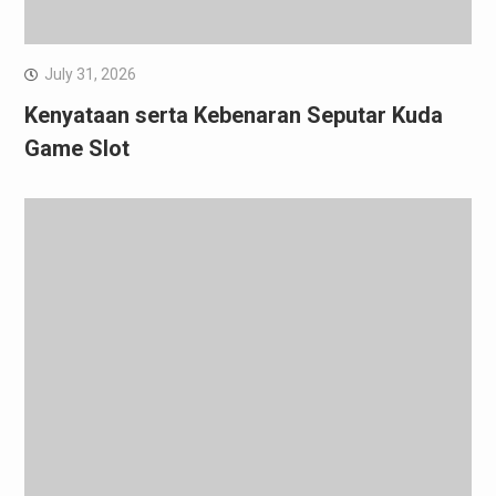
July 31, 2026
Kenyataan serta Kebenaran Seputar Kuda
Game Slot