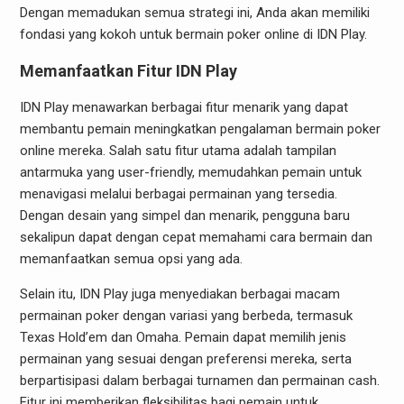
Dengan memadukan semua strategi ini, Anda akan memiliki
fondasi yang kokoh untuk bermain poker online di IDN Play.
Memanfaatkan Fitur IDN Play
IDN Play menawarkan berbagai fitur menarik yang dapat
membantu pemain meningkatkan pengalaman bermain poker
online mereka. Salah satu fitur utama adalah tampilan
antarmuka yang user-friendly, memudahkan pemain untuk
menavigasi melalui berbagai permainan yang tersedia.
Dengan desain yang simpel dan menarik, pengguna baru
sekalipun dapat dengan cepat memahami cara bermain dan
memanfaatkan semua opsi yang ada.
Selain itu, IDN Play juga menyediakan berbagai macam
permainan poker dengan variasi yang berbeda, termasuk
Texas Hold’em dan Omaha. Pemain dapat memilih jenis
permainan yang sesuai dengan preferensi mereka, serta
berpartisipasi dalam berbagai turnamen dan permainan cash.
Fitur ini memberikan fleksibilitas bagi pemain untuk