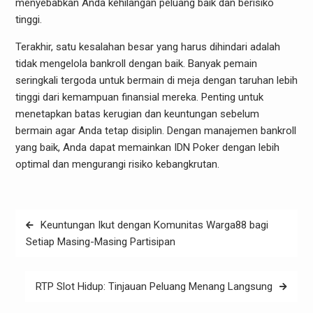
menyebabkan Anda kehilangan peluang baik dan berisiko
tinggi.
Terakhir, satu kesalahan besar yang harus dihindari adalah
tidak mengelola bankroll dengan baik. Banyak pemain
seringkali tergoda untuk bermain di meja dengan taruhan lebih
tinggi dari kemampuan finansial mereka. Penting untuk
menetapkan batas kerugian dan keuntungan sebelum
bermain agar Anda tetap disiplin. Dengan manajemen bankroll
yang baik, Anda dapat memainkan IDN Poker dengan lebih
optimal dan mengurangi risiko kebangkrutan.
Post
Keuntungan Ikut dengan Komunitas Warga88 bagi
navigation
Setiap Masing-Masing Partisipan
RTP Slot Hidup: Tinjauan Peluang Menang Langsung