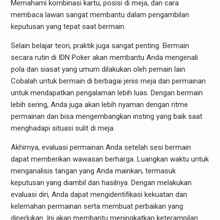
Memahami kombinasi kartu, posisi di meja, dan cara
membaca lawan sangat membantu dalam pengambilan
keputusan yang tepat saat bermain.
Selain belajar teori, praktik juga sangat penting. Bermain
secara rutin di IDN Poker akan membantu Anda mengenali
pola dan siasat yang umum dilakukan oleh pemain lain.
Cobalah untuk bermain di berbagai jenis meja dan permainan
untuk mendapatkan pengalaman lebih luas. Dengan bermain
lebih sering, Anda juga akan lebih nyaman dengan ritme
permainan dan bisa mengembangkan insting yang baik saat
menghadapi situasi sulit di meja.
Akhirnya, evaluasi permainan Anda setelah sesi bermain
dapat memberikan wawasan berharga. Luangkan waktu untuk
menganalisis tangan yang Anda mainkan, termasuk
keputusan yang diambil dan hasilnya. Dengan melakukan
evaluasi diri, Anda dapat mengidentifikasi kekuatan dan
kelemahan permainan serta membuat perbaikan yang
diperlukan. Ini akan membantu meningkatkan keterampilan