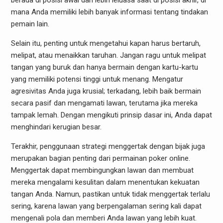
berada di posisi awal dan lebih leluasa saat di posisi akhir, di
mana Anda memiliki lebih banyak informasi tentang tindakan
pemain lain.
Selain itu, penting untuk mengetahui kapan harus bertaruh,
melipat, atau menaikkan taruhan. Jangan ragu untuk melipat
tangan yang buruk dan hanya bermain dengan kartu-kartu
yang memiliki potensi tinggi untuk menang. Mengatur
agresivitas Anda juga krusial; terkadang, lebih baik bermain
secara pasif dan mengamati lawan, terutama jika mereka
tampak lemah. Dengan mengikuti prinsip dasar ini, Anda dapat
menghindari kerugian besar.
Terakhir, penggunaan strategi menggertak dengan bijak juga
merupakan bagian penting dari permainan poker online.
Menggertak dapat membingungkan lawan dan membuat
mereka mengalami kesulitan dalam menentukan kekuatan
tangan Anda. Namun, pastikan untuk tidak menggertak terlalu
sering, karena lawan yang berpengalaman sering kali dapat
mengenali pola dan memberi Anda lawan yang lebih kuat.