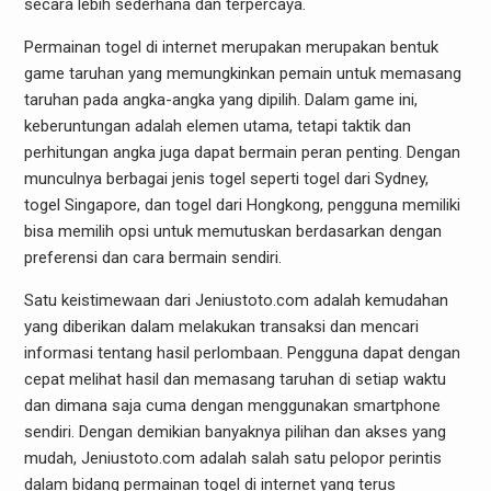
secara lebih sederhana dan terpercaya.
Permainan togel di internet merupakan merupakan bentuk
game taruhan yang memungkinkan pemain untuk memasang
taruhan pada angka-angka yang dipilih. Dalam game ini,
keberuntungan adalah elemen utama, tetapi taktik dan
perhitungan angka juga dapat bermain peran penting. Dengan
munculnya berbagai jenis togel seperti togel dari Sydney,
togel Singapore, dan togel dari Hongkong, pengguna memiliki
bisa memilih opsi untuk memutuskan berdasarkan dengan
preferensi dan cara bermain sendiri.
Satu keistimewaan dari Jeniustoto.com adalah kemudahan
yang diberikan dalam melakukan transaksi dan mencari
informasi tentang hasil perlombaan. Pengguna dapat dengan
cepat melihat hasil dan memasang taruhan di setiap waktu
dan dimana saja cuma dengan menggunakan smartphone
sendiri. Dengan demikian banyaknya pilihan dan akses yang
mudah, Jeniustoto.com adalah salah satu pelopor perintis
dalam bidang permainan togel di internet yang terus