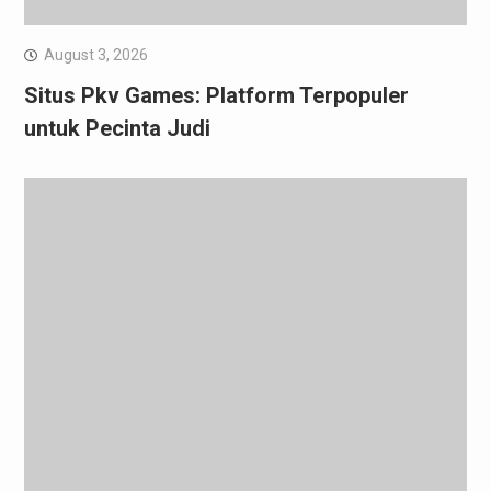
August 3, 2026
Situs Pkv Games: Platform Terpopuler
untuk Pecinta Judi