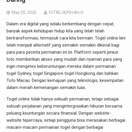
May 20, 2026
fOT8EJXjf0m8ov5
Dalam era digital yang selalu berkembang dengan cepat,
banyak aspek kehidupan hidup kita yang telah telah
bertransformasi, termasuk cara kita bermain. Togel online kini
telah menjadi alternatif yang semakin semakin dikenal bagi
para para pecinta permainan ini ini. Platform seperti jenius
toto memberikan akses yang mudah dan nyaman para yang
ingin mengetes keberuntungan mereka dalam permainan
togel Sydney, togel Singapore togel Hongkong dan bahkan
Toto Macau. Dengan kemajuan yang teknologis, kesempatan
dalam meraih kemenangan semakin luas.
Togel online tidak hanya sebuah permainan, tetapi sebagai
sebuah perjalanan yang mengintergrasikan hiburan bersama
peluang keuntungan secara finansial. Dengan website-
website tepercaya, setiap pengguna bisa merasakan berbagai
macam-macam permainan togel dengan berbagai