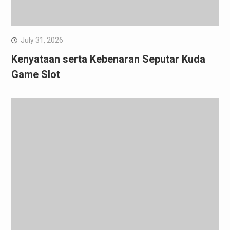
July 31, 2026
Kenyataan serta Kebenaran Seputar Kuda
Game Slot