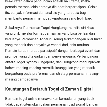
keakuratan dalam pengundian adalah hal utama, maka
pemain merasa lebih percaya diri saat berpartisipasi. Selain
itu, banyak informasi dan analisis yang tersedia bagi
membantu pemain membuat keputusan yang lebih baik.
Sebaliknya, Permainan Togel Hongkong memiliki ciri khas
yang unik melalui format permainan yang bisa berlain dari
keduanya. Permainan Togel ini sering terkait dengan nilai tukar
yang menarik dan banyaknya variasi dari jenis taruhan.
Pemain kerap merasa partisipatif dengan berbagai event dan
promosi yang ditawarkan dari penyelenggara. Perbandingan
antara Togel Sydney, Singapore, dan Hongkong menunjukkan
bahwa masing-masing memiliki keunggulan yang menarik,
bergantung pada preferensi dan strategi permainan masing-
masing pembedanya.
Keuntungan Bertaruh Togel di Zaman Digital
Bermain togel online menawarkan kemudahan yang tidak
tidak dapat ditemukan dalam permainan tradisional. Dengan