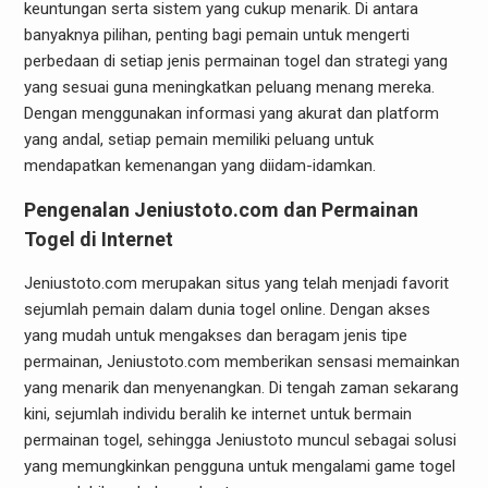
keuntungan serta sistem yang cukup menarik. Di antara
banyaknya pilihan, penting bagi pemain untuk mengerti
perbedaan di setiap jenis permainan togel dan strategi yang
yang sesuai guna meningkatkan peluang menang mereka.
Dengan menggunakan informasi yang akurat dan platform
yang andal, setiap pemain memiliki peluang untuk
mendapatkan kemenangan yang diidam-idamkan.
Pengenalan Jeniustoto.com dan Permainan
Togel di Internet
Jeniustoto.com merupakan situs yang telah menjadi favorit
sejumlah pemain dalam dunia togel online. Dengan akses
yang mudah untuk mengakses dan beragam jenis tipe
permainan, Jeniustoto.com memberikan sensasi memainkan
yang menarik dan menyenangkan. Di tengah zaman sekarang
kini, sejumlah individu beralih ke internet untuk bermain
permainan togel, sehingga Jeniustoto muncul sebagai solusi
yang memungkinkan pengguna untuk mengalami game togel