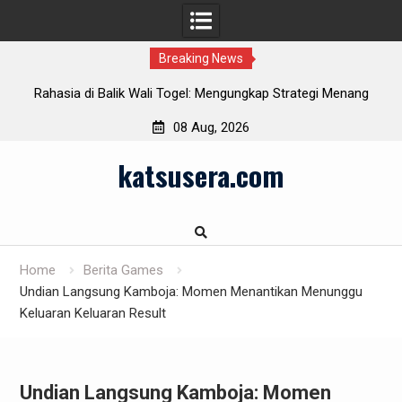
Breaking News
Rahasia di Balik Wali Togel: Mengungkap Strategi Menang
C
08 Aug, 2026
Skip
katsusera.com
to
content
Home
Berita Games
Undian Langsung Kamboja: Momen Menantikan Menunggu
Keluaran Keluaran Result
Undian Langsung Kamboja: Momen