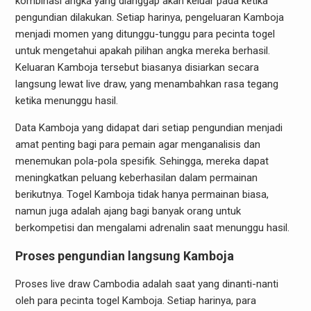
kombinasi angka yang dianggap akan keluar pada ketika
pengundian dilakukan. Setiap harinya, pengeluaran Kamboja
menjadi momen yang ditunggu-tunggu para pecinta togel
untuk mengetahui apakah pilihan angka mereka berhasil.
Keluaran Kamboja tersebut biasanya disiarkan secara
langsung lewat live draw, yang menambahkan rasa tegang
ketika menunggu hasil.
Data Kamboja yang didapat dari setiap pengundian menjadi
amat penting bagi para pemain agar menganalisis dan
menemukan pola-pola spesifik. Sehingga, mereka dapat
meningkatkan peluang keberhasilan dalam permainan
berikutnya. Togel Kamboja tidak hanya permainan biasa,
namun juga adalah ajang bagi banyak orang untuk
berkompetisi dan mengalami adrenalin saat menunggu hasil.
Proses pengundian langsung Kamboja
Proses live draw Cambodia adalah saat yang dinanti-nanti
oleh para pecinta togel Kamboja. Setiap harinya, para