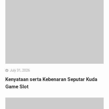
July 31, 2026
Kenyataan serta Kebenaran Seputar Kuda
Game Slot