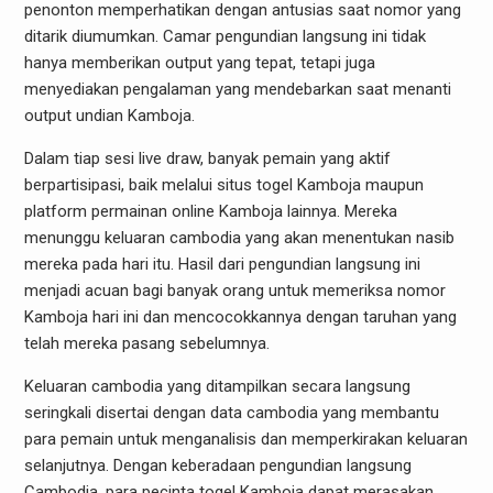
penonton memperhatikan dengan antusias saat nomor yang
ditarik diumumkan. Camar pengundian langsung ini tidak
hanya memberikan output yang tepat, tetapi juga
menyediakan pengalaman yang mendebarkan saat menanti
output undian Kamboja.
Dalam tiap sesi live draw, banyak pemain yang aktif
berpartisipasi, baik melalui situs togel Kamboja maupun
platform permainan online Kamboja lainnya. Mereka
menunggu keluaran cambodia yang akan menentukan nasib
mereka pada hari itu. Hasil dari pengundian langsung ini
menjadi acuan bagi banyak orang untuk memeriksa nomor
Kamboja hari ini dan mencocokkannya dengan taruhan yang
telah mereka pasang sebelumnya.
Keluaran cambodia yang ditampilkan secara langsung
seringkali disertai dengan data cambodia yang membantu
para pemain untuk menganalisis dan memperkirakan keluaran
selanjutnya. Dengan keberadaan pengundian langsung
Cambodia, para pecinta togel Kamboja dapat merasakan