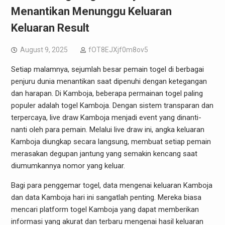
Menantikan Menunggu Keluaran
Keluaran Result
August 9, 2025
fOT8EJXjf0m8ov5
Setiap malamnya, sejumlah besar pemain togel di berbagai
penjuru dunia menantikan saat dipenuhi dengan ketegangan
dan harapan. Di Kamboja, beberapa permainan togel paling
populer adalah togel Kamboja. Dengan sistem transparan dan
terpercaya, live draw Kamboja menjadi event yang dinanti-
nanti oleh para pemain. Melalui live draw ini, angka keluaran
Kamboja diungkap secara langsung, membuat setiap pemain
merasakan degupan jantung yang semakin kencang saat
diumumkannya nomor yang keluar.
Bagi para penggemar togel, data mengenai keluaran Kamboja
dan data Kamboja hari ini sangatlah penting. Mereka biasa
mencari platform togel Kamboja yang dapat memberikan
informasi yang akurat dan terbaru mengenai hasil keluaran