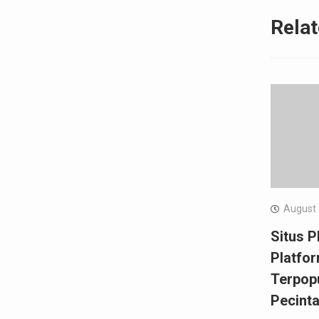
Relat
August 
Situs 
Platfo
Terpopu
Pecinta