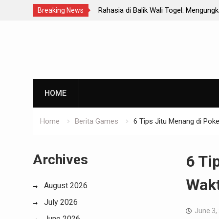
n Seputar Kuda Game Slot
Rahasia di Balik Wali Togel: Mengungk
Breaking News
Menang
Skip
to
content
HOME
Home
Berita Games
6 Tips Jitu Menang di Poke
Archives
6 Ti
Wak
August 2026
July 2026
June 3,
June 2026