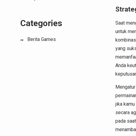
Strate
Categories
Saat meng
untuk men
Berita Games
kombinasi
yang suks
memanfaat
Anda keut
keputusan
Mengatur 
permainan
jika kamu
secara ag
pada saat
menambahk