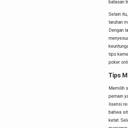
batasan t
Selain it
taruhan m
Dengan la
menyesuai
keuntunga
tips keme
poker onli
Tips M
Memilih s
pemain ya
lisensi r
bahwa sit
ketat. Sel