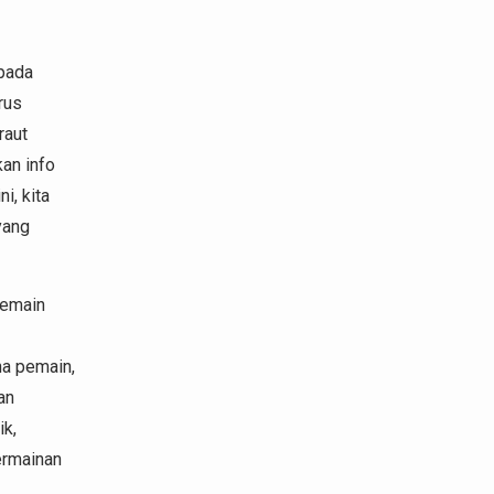
pada
rus
raut
an info
i, kita
yang
pemain
na pemain,
an
k,
ermainan