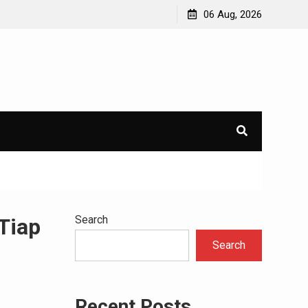
Situs Pkv Games: Platform Terpopuler untuk Pecinta
06 Aug, 2026
Judi
Search
Tiap
Search
Recent Posts