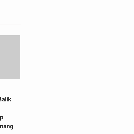
Balik
p
enang