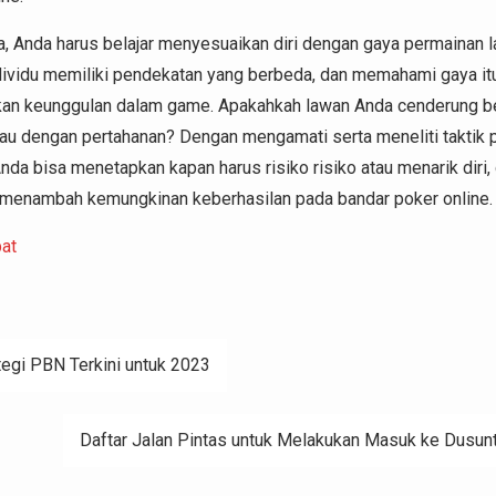
a, Anda harus belajar menyesuaikan diri dengan gaya permainan l
dividu memiliki pendekatan yang berbeda, dan memahami gaya it
an keunggulan dalam game. Apakahkah lawan Anda cenderung be
tau dengan pertahanan? Dengan mengamati serta meneliti taktik
nda bisa menetapkan kapan harus risiko risiko atau menarik diri,
menambah kemungkinan keberhasilan pada bandar poker online.
at
tegi PBN Terkini untuk 2023
ation
Daftar Jalan Pintas untuk Melakukan Masuk ke Dusun