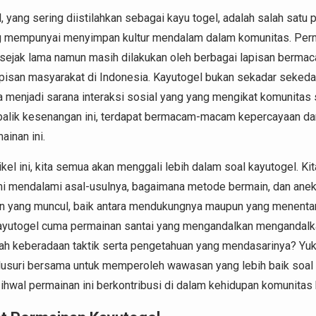
, yang sering diistilahkan sebagai kayu togel, adalah salah satu
g mempunyai menyimpan kultur mendalam dalam komunitas. Perm
 sejak lama namun masih dilakukan oleh berbagai lapisan berma
isan masyarakat di Indonesia. Kayutogel bukan sekadar sekedar
ga menjadi sarana interaksi sosial yang yang mengikat komunitas 
ibalik kesenangan ini, terdapat bermacam-macam kepercayaan dari
ainan ini.
ikel ini, kita semua akan menggali lebih dalam soal kayutogel. Ki
 mendalami asal-usulnya, bagaimana metode bermain, dan ane
n yang muncul, baik antara mendukungnya maupun yang menenta
yutogel cuma permainan santai yang mengandalkan mengandalka
ah keberadaan taktik serta pengetahuan yang mendasarinya? Yuk
usuri bersama untuk memperoleh wawasan yang lebih baik soal
 ihwal permainan ini berkontribusi di dalam kehidupan komunitas k