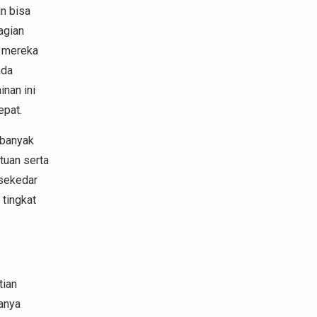
n bisa
agian
g mereka
ada
inan ini
epat.
rbanyak
tuan serta
 sekedar
 tingkat
tian
anya