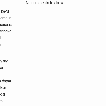
No comments to show.
 kayu,
ame ini
generasi
ringkali
ti
n
 yang
ar
h dapat
nkan
dari
ta