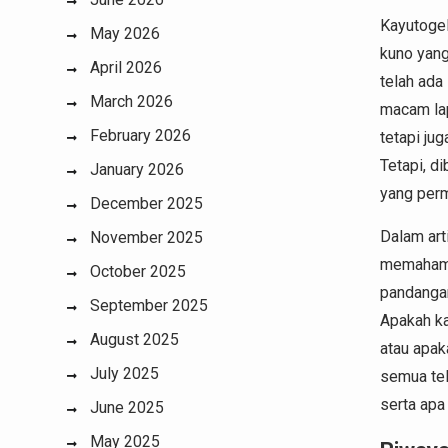
Kayutogel
May 2026
kuno yan
April 2026
telah ada
March 2026
macam lap
February 2026
tetapi ju
Tetapi, d
January 2026
yang perm
December 2025
Dalam art
November 2025
memahami
October 2025
pandanga
September 2025
Apakah ka
August 2025
atau apak
July 2025
semua tel
serta apa
June 2025
May 2025