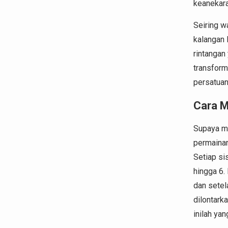
keanekar
Seiring w
kalangan 
rintangan
transform
persatuan 
Cara M
Supaya me
permainan
Setiap si
hingga 6.
dan setel
dilontark
inilah ya