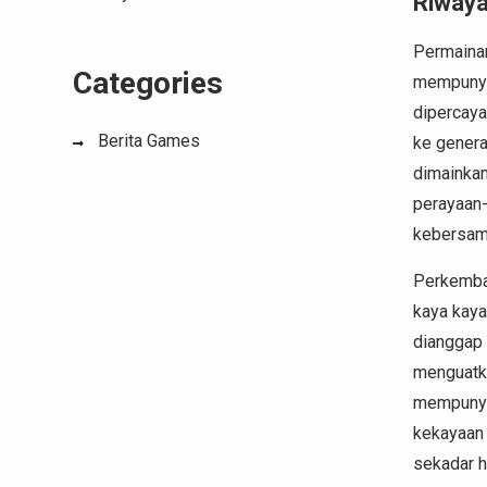
Riwaya
Permainan
Categories
mempunyai
dipercaya
Berita Games
ke genera
dimainkan
perayaan-
kebersam
Perkemban
kaya kaya
dianggap 
menguatka
mempunyai
kekayaan 
sekadar h