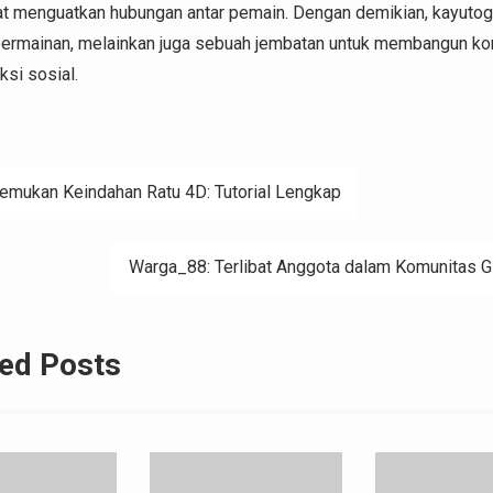
t menguatkan hubungan antar pemain. Dengan demikian, kayutoge
ermainan, melainkan juga sebuah jembatan untuk membangun ko
ksi sosial.
mukan Keindahan Ratu 4D: Tutorial Lengkap
ation
Warga_88: Terlibat Anggota dalam Komunitas G
ed Posts