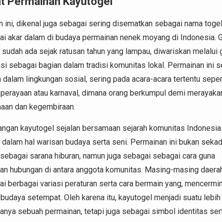
t Permainan Kayutogel
 ini, dikenal juga sebagai sering disematkan sebagai nama togel
 akar dalam di budaya permainan nenek moyang di Indonesia. G
 sudah ada sejak ratusan tahun yang lampau, diwariskan melalui 
si sebagai bagian dalam tradisi komunitas lokal. Permainan ini se
 dalam lingkungan sosial, sering pada acara-acara tertentu seper
perayaan atau karnaval, dimana orang berkumpul demi merayaka
aan dan kegembiraan.
gan kayutogel sejalan bersamaan sejarah komunitas Indonesia
 dalam hal warisan budaya serta seni. Permainan ini bukan sekad
sebagai sarana hiburan, namun juga sebagai sebagai cara guna
n hubungan di antara anggota komunitas. Masing-masing daera
 berbagai variasi peraturan serta cara bermain yang, mencermi
budaya setempat. Oleh karena itu, kayutogel menjadi suatu lebih 
anya sebuah permainan, tetapi juga sebagai simbol identitas ser