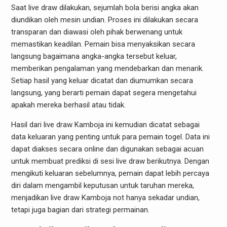
Saat live draw dilakukan, sejumlah bola berisi angka akan
diundikan oleh mesin undian. Proses ini dilakukan secara
transparan dan diawasi oleh pihak berwenang untuk
memastikan keadilan. Pemain bisa menyaksikan secara
langsung bagaimana angka-angka tersebut keluar,
memberikan pengalaman yang mendebarkan dan menarik.
Setiap hasil yang keluar dicatat dan diumumkan secara
langsung, yang berarti pemain dapat segera mengetahui
apakah mereka berhasil atau tidak.
Hasil dari live draw Kamboja ini kemudian dicatat sebagai
data keluaran yang penting untuk para pemain togel. Data ini
dapat diakses secara online dan digunakan sebagai acuan
untuk membuat prediksi di sesi live draw berikutnya. Dengan
mengikuti keluaran sebelumnya, pemain dapat lebih percaya
diri dalam mengambil keputusan untuk taruhan mereka,
menjadikan live draw Kamboja not hanya sekadar undian,
tetapi juga bagian dari strategi permainan.