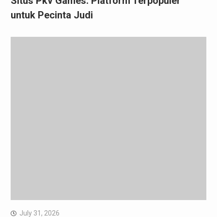
Situs Pkv Games: Platform Terpopuler
untuk Pecinta Judi
July 31, 2026