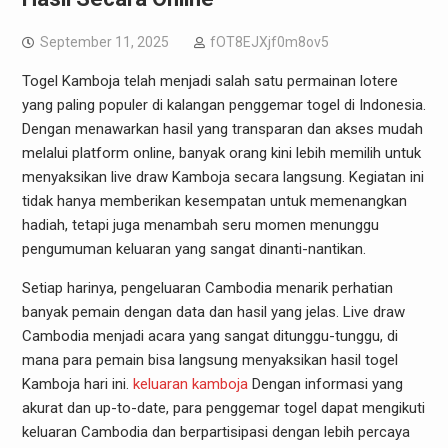
September 11, 2025
fOT8EJXjf0m8ov5
Togel Kamboja telah menjadi salah satu permainan lotere
yang paling populer di kalangan penggemar togel di Indonesia.
Dengan menawarkan hasil yang transparan dan akses mudah
melalui platform online, banyak orang kini lebih memilih untuk
menyaksikan live draw Kamboja secara langsung. Kegiatan ini
tidak hanya memberikan kesempatan untuk memenangkan
hadiah, tetapi juga menambah seru momen menunggu
pengumuman keluaran yang sangat dinanti-nantikan.
Setiap harinya, pengeluaran Cambodia menarik perhatian
banyak pemain dengan data dan hasil yang jelas. Live draw
Cambodia menjadi acara yang sangat ditunggu-tunggu, di
mana para pemain bisa langsung menyaksikan hasil togel
Kamboja hari ini.
keluaran kamboja
Dengan informasi yang
akurat dan up-to-date, para penggemar togel dapat mengikuti
keluaran Cambodia dan berpartisipasi dengan lebih percaya