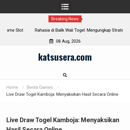
Breaking News
Rahasia di Balik Wali Togel: Mengungkap Strategi Menang
C
08 Aug, 2026
Skip
katsusera.com
to
content
Home
Berita Games
Live Draw Togel Kamboja: Menyaksikan Hasil Secara Online
Live Draw Togel Kamboja: Menyaksikan
Hasil Secara Online