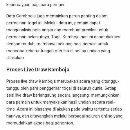
kepercayaan bagi para pemain.
Data Cambodia juga memainkan peran penting dalam
permainan togel ini. Melalui data ini, pemain dapat
menganalisis pola angka dan membuat prediksi untuk
permainan selanjutnya. Togel Kamboja hari ini dapat diakses
dengan mudah, membawa peluang bagi pemain untuk
mencoba keberuntungan mereka di setiap undian yang
dilakukan.
Proses Live Draw Kamboja
Proses live draw Kamboja merupakan acara yang ditunggu-
tunggu oleh para penggemar togel di seluruh dunia. Setiap
sesi live draw berlangsung secara langsung, memungkinkan
para pemain untuk menyaksikan hasil undian secara real-
time. Acara ini biasanya dilakukan pada waktu tertentu setiap
harinya, dan ditayangkan melalui berbagai saluran online yang
memudahkan akses bagi penonton.