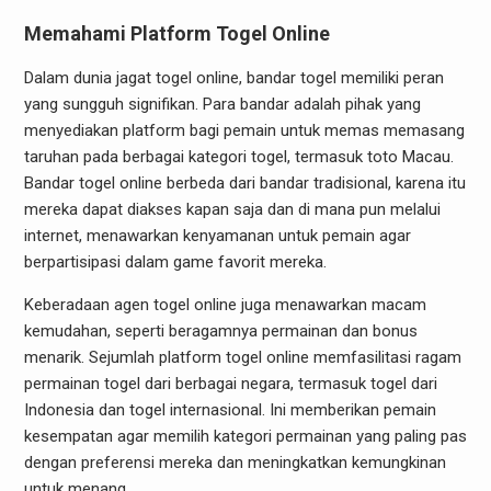
Memahami Platform Togel Online
Dalam dunia jagat togel online, bandar togel memiliki peran
yang sungguh signifikan. Para bandar adalah pihak yang
menyediakan platform bagi pemain untuk memas memasang
taruhan pada berbagai kategori togel, termasuk toto Macau.
Bandar togel online berbeda dari bandar tradisional, karena itu
mereka dapat diakses kapan saja dan di mana pun melalui
internet, menawarkan kenyamanan untuk pemain agar
berpartisipasi dalam game favorit mereka.
Keberadaan agen togel online juga menawarkan macam
kemudahan, seperti beragamnya permainan dan bonus
menarik. Sejumlah platform togel online memfasilitasi ragam
permainan togel dari berbagai negara, termasuk togel dari
Indonesia dan togel internasional. Ini memberikan pemain
kesempatan agar memilih kategori permainan yang paling pas
dengan preferensi mereka dan meningkatkan kemungkinan
untuk menang.