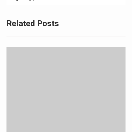
Related Posts