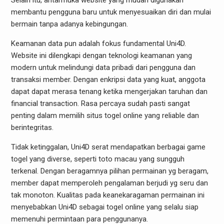
Selain itu, antarmuka website yang mudah digunakan
membantu pengguna baru untuk menyesuaikan diri dan mulai
bermain tanpa adanya kebingungan.
Keamanan data pun adalah fokus fundamental Uni4D.
Website ini dilengkapi dengan teknologi keamanan yang
modern untuk melindungi data pribadi dari pengguna dan
transaksi member. Dengan enkripsi data yang kuat, anggota
dapat dapat merasa tenang ketika mengerjakan taruhan dan
financial transaction. Rasa percaya sudah pasti sangat
penting dalam memilih situs togel online yang reliable dan
berintegritas.
Tidak ketinggalan, Uni4D serat mendapatkan berbagai game
togel yang diverse, seperti toto macau yang sungguh
terkenal. Dengan beragamnya pilihan permainan yg beragam,
member dapat memperoleh pengalaman berjudi yg seru dan
tak monoton. Kualitas pada keanekaragaman permainan ini
menyebabkan Uni4D sebagai togel online yang selalu siap
memenuhi permintaan para penggunanya.