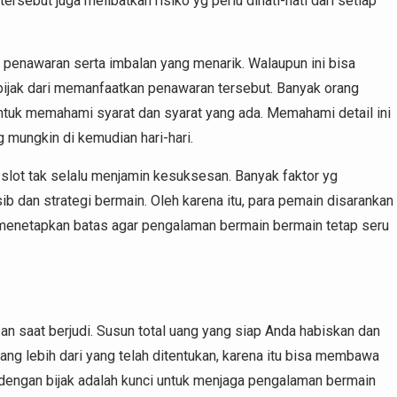
but juga melibatkan risiko yg perlu dihati-hati dari setiap
 penawaran serta imbalan yang menarik. Walaupun ini bisa
bijak dari memanfaatkan penawaran tersebut. Banyak orang
tuk memahami syarat dan syarat yang ada. Memahami detail ini
 mungkin di kemudian hari-hari.
 slot tak selalu menjamin kesuksesan. Banyak faktor yg
b dan strategi bermain. Oleh karena itu, para pemain disarankan
an menetapkan batas agar pengalaman bermain bermain tetap seru
n saat berjudi. Susun total uang yang siap Anda habiskan dan
uang lebih dari yang telah ditentukan, karena itu bisa membawa
dengan bijak adalah kunci untuk menjaga pengalaman bermain