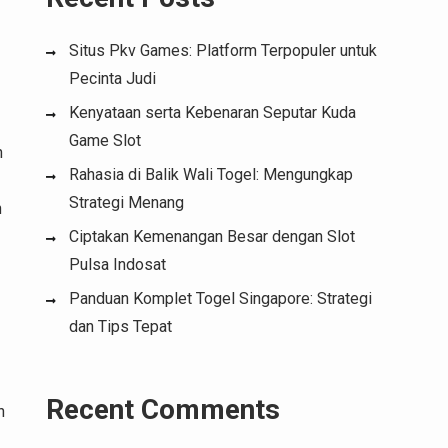
Situs Pkv Games: Platform Terpopuler untuk
Pecinta Judi
Kenyataan serta Kebenaran Seputar Kuda
Game Slot
n
Rahasia di Balik Wali Togel: Mengungkap
Strategi Menang
n
Ciptakan Kemenangan Besar dengan Slot
Pulsa Indosat
Panduan Komplet Togel Singapore: Strategi
dan Tips Tepat
Recent Comments
h