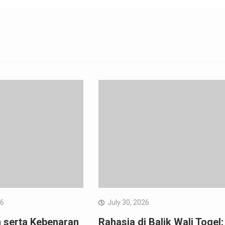
26
July 30, 2026
 serta Kebenaran
Rahasia di Balik Wali Togel: