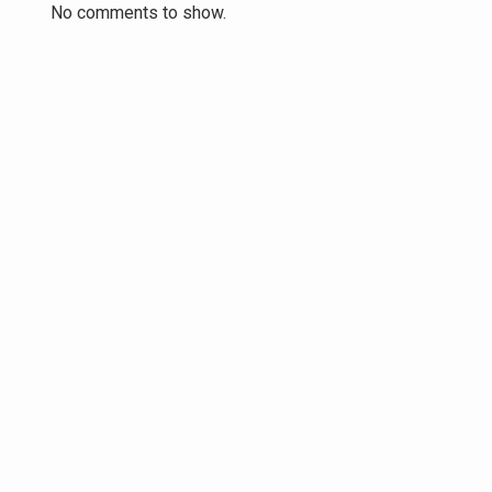
No comments to show.