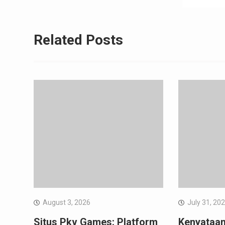
Related Posts
August 3, 2026
July 31, 20
Situs Pkv Games: Platform
Kenyataan