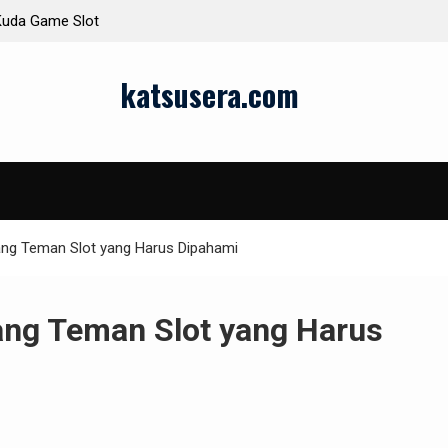
ngungkap Strategi
Ciptakan Kemenangan Besar dengan Slot
Indosat
katsusera.com
ang Teman Slot yang Harus Dipahami
ang Teman Slot yang Harus