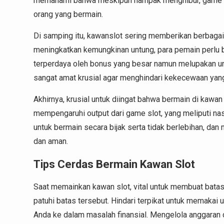
memahami bahwa meskipun nampak menghibur, game terse
orang yang bermain.
Di samping itu, kawanslot sering memberikan berbagai
meningkatkan kemungkinan untung, para pemain perlu 
terperdaya oleh bonus yang besar namun melupakan un
sangat amat krusial agar menghindari kekecewaan yang
Akhirnya, krusial untuk diingat bahwa bermain di kawan
mempengaruhi output dari game slot, yang meliputi nasi
untuk bermain secara bijak serta tidak berlebihan, d
dan aman.
Tips Cerdas Bermain Kawan Slot
Saat memainkan kawan slot, vital untuk membuat batasa
patuhi batas tersebut. Hindari terpikat untuk memakai 
Anda ke dalam masalah finansial. Mengelola anggaran 