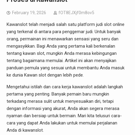
February 19, 2026
fOT8EJXjf0m8ov5
Kawanslot telah menjadi salah satu platform judi slot online
yang terkenal di antara para penggemar judi. Untuk banyak
orang, permainan ini menawarkan sensasi yang seru dan
mengasyikkan. Bagi Anda yang pertama kali berkenalan
tentang kawan slot, mungkin Anda merasa kebingungan
tentang bagaimana memulai. Artikel ini akan menyajikan
panduan pemula yang sesuai untuk membantu Anda masuk
ke dunia Kawan slot dengan lebih pede.
Mengetahui istilah dan cara kerja kawanslot adalah langkah
pertama yang penting. Banyak pemain baru mungkin
terkadang merasa sulit untuk menyesuaikan diri, tetapi
dengan informasi yang akurat, Anda akan segera merasa
nyaman dan bersiap untuk bermain. Mari kita telusuri cara-
cara yang dapat Anda lakukan untuk memulai perjalanan
Anda di kawanslot.