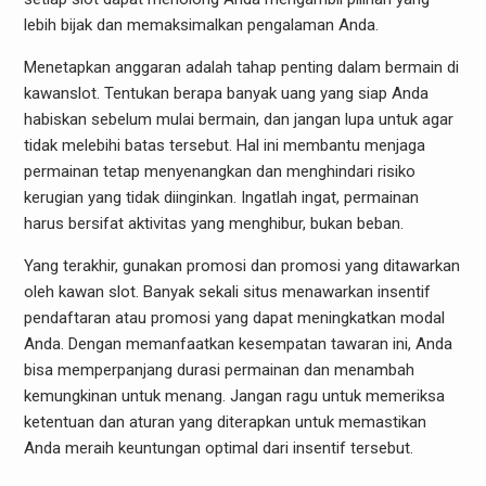
lebih bijak dan memaksimalkan pengalaman Anda.
Menetapkan anggaran adalah tahap penting dalam bermain di
kawanslot. Tentukan berapa banyak uang yang siap Anda
habiskan sebelum mulai bermain, dan jangan lupa untuk agar
tidak melebihi batas tersebut. Hal ini membantu menjaga
permainan tetap menyenangkan dan menghindari risiko
kerugian yang tidak diinginkan. Ingatlah ingat, permainan
harus bersifat aktivitas yang menghibur, bukan beban.
Yang terakhir, gunakan promosi dan promosi yang ditawarkan
oleh kawan slot. Banyak sekali situs menawarkan insentif
pendaftaran atau promosi yang dapat meningkatkan modal
Anda. Dengan memanfaatkan kesempatan tawaran ini, Anda
bisa memperpanjang durasi permainan dan menambah
kemungkinan untuk menang. Jangan ragu untuk memeriksa
ketentuan dan aturan yang diterapkan untuk memastikan
Anda meraih keuntungan optimal dari insentif tersebut.