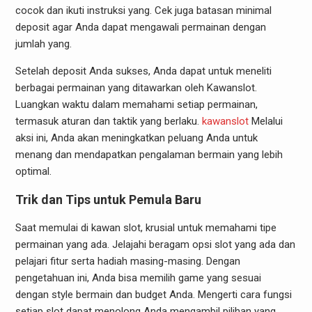
cocok dan ikuti instruksi yang. Cek juga batasan minimal
deposit agar Anda dapat mengawali permainan dengan
jumlah yang.
Setelah deposit Anda sukses, Anda dapat untuk meneliti
berbagai permainan yang ditawarkan oleh Kawanslot.
Luangkan waktu dalam memahami setiap permainan,
termasuk aturan dan taktik yang berlaku.
kawanslot
Melalui
aksi ini, Anda akan meningkatkan peluang Anda untuk
menang dan mendapatkan pengalaman bermain yang lebih
optimal.
Trik dan Tips untuk Pemula Baru
Saat memulai di kawan slot, krusial untuk memahami tipe
permainan yang ada. Jelajahi beragam opsi slot yang ada dan
pelajari fitur serta hadiah masing-masing. Dengan
pengetahuan ini, Anda bisa memilih game yang sesuai
dengan style bermain dan budget Anda. Mengerti cara fungsi
setiap slot dapat menolong Anda mengambil pilihan yang