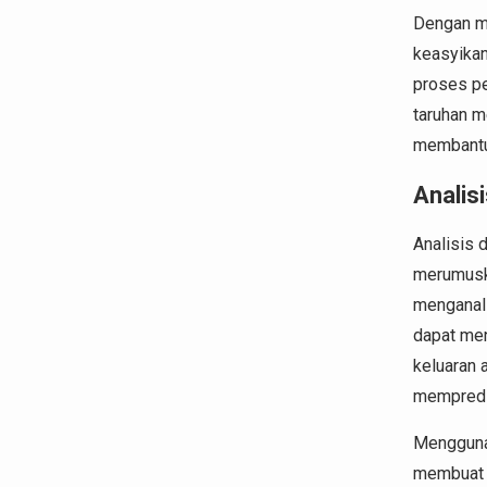
Dengan m
keasyikan
proses pe
taruhan m
membantu 
Analis
Analisis 
merumuska
menganali
dapat men
keluaran 
mempredik
Menggunak
membuat k