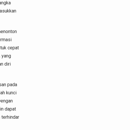
 angka
masukkan
 menonton
ormasi
ntuk cepat
a yang
n diri
san pada
ah kunci
Dengan
in dapat
terhindar