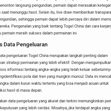
enonton langsung pengundian, pemain dapat merasakan ketega
 saat menunggu hasil. Selain itu, live draw memberikan transpar
ngundian, sehingga pemain dapat lebih percaya diri dalam mem
ereka. Pengenalan yang baik tentang Togel China dan cara kerjan
pemain meraih sukses dalam permainan ini.
is Data Pengeluaran
data pengeluaran Togel China merupakan langkah penting dalam
n strategi permainan yang lebih efektif. Dengan mengumpulka
sis informasi tentang angka-angka yang telah keluar sebelumny
gidentifikasi pola dan tren yang mungkin muncul. Data ini menc
angka dalam kurun waktu tertentu yang bisa menjadi acuan untuk
si hasil di masa depan.
an data pengeluaran yang akurat dan terkini memungkinkan pem
eputusan yang lebih cerdas. Misalnya, jika terdapat angka yang