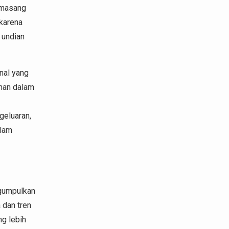
emasang
 karena
 undian
nal yang
ahan dalam
eluaran,
alam
ngumpulkan
 dan tren
ng lebih