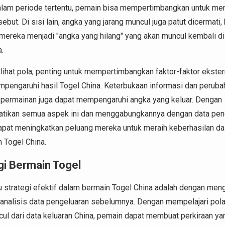
alam periode tertentu, pemain bisa mempertimbangkan untuk m
ebut. Di sisi lain, angka yang jarang muncul juga patut dicermati,
 mereka menjadi "angka yang hilang" yang akan muncul kembali di
.
lihat pola, penting untuk mempertimbangkan faktor-faktor ekster
pengaruhi hasil Togel China. Keterbukaan informasi dan perub
 permainan juga dapat mempengaruhi angka yang keluar. Dengan
tikan semua aspek ini dan menggabungkannya dengan data peng
pat meningkatkan peluang mereka untuk meraih keberhasilan d
 Togel China.
gi Bermain Togel
u strategi efektif dalam bermain Togel China adalah dengan me
nalisis data pengeluaran sebelumnya. Dengan mempelajari pola
ul dari data keluaran China, pemain dapat membuat perkiraan ya