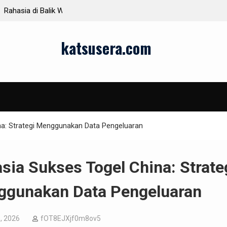
ap Strategi
Ciptakan Kemenangan Besar dengan Slot Pulsa
Indosat
katsusera.com
na: Strategi Menggunakan Data Pengeluaran
sia Sukses Togel China: Strate
gunakan Data Pengeluaran
, 2026
fOT8EJXjf0m8ov5