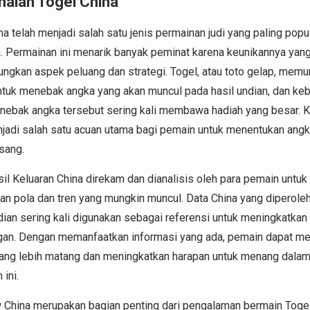
alan Togel China
na telah menjadi salah satu jenis permainan judi yang paling popul
. Permainan ini menarik banyak peminat karena keunikannya yan
gkan aspek peluang dan strategi. Togel, atau toto gelap, memu
tuk menebak angka yang akan muncul pada hasil undian, dan keb
ebak angka tersebut sering kali membawa hadiah yang besar. K
jadi salah satu acuan utama bagi pemain untuk menentukan ang
sang.
sil Keluaran China direkam dan dianalisis oleh para pemain untuk
 pola dan tren yang mungkin muncul. Data China yang diperoleh
dian sering kali digunakan sebagai referensi untuk meningkatkan
an. Dengan memanfaatkan informasi yang ada, pemain dapat m
yang lebih matang dan meningkatkan harapan untuk menang dala
ini.
 China merupakan bagian penting dari pengalaman bermain Togel