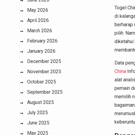
Togel Chi
May 2026
di kalang
April 2026
berharap 
March 2026
pilih. Na
February 2026
diketahui
membantu 
January 2026
December 2025
Data peng
China
Info
November 2025
alat anal
October 2025
pemain da
September 2025
memilih no
August 2025
bagaimana
July 2025
merumuska
keberuntu
June 2025
May 2025