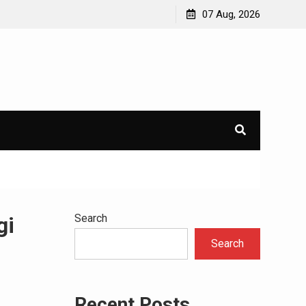
Situs Pkv Games: Platform Terpopuler untuk Pecinta
07 Aug, 2026
Judi
Search
gi
Search
Recent Posts