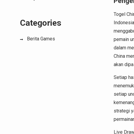
Pengen
Togel Chi
Categories
Indonesia
menggabun
Berita Games
pemain un
dalam men
China men
akan dipa
Setiap ha
menemukan
setiap un
kemenang
strategi 
permainan 
Live Draw