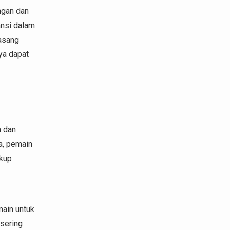
ngan dan
ansi dalam
asang
ya dapat
n dan
a, pemain
akup
ain untuk
 sering